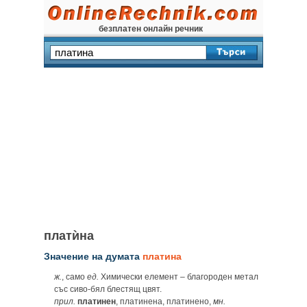
безплатен онлайн речник
платѝна
Значение на думата
платина
ж.
, само
ед.
Химически елемент – благороден метал
със сиво-бял блестящ цвят.
прил.
платинен
, платинена, платинено,
мн.