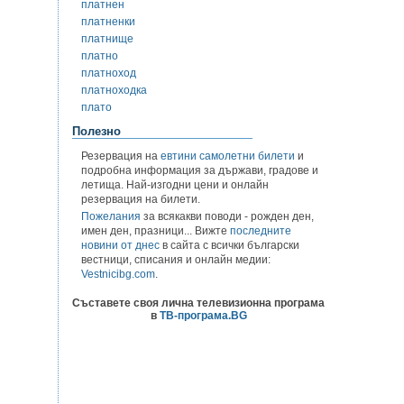
платнен
платненки
платнище
платно
платноход
платноходка
плато
Полезно
Резервация на
евтини самолетни билети
и
подробна информация за държави, градове и
летища. Най-изгодни цени и онлайн
резервация на билети.
Пожелания
за всякакви поводи - рожден ден,
имен ден, празници... Вижте
последните
новини от днес
в сайта с всички български
вестници, списания и онлайн медии:
Vestnicibg.com
.
Съставете своя лична телевизионна програма
в
ТВ-програма.BG