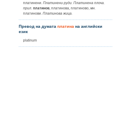
платинени.
Платинени руди. Платинена плоча.
прил.
платинов
, платинова, платиново,
мн.
платинови.
Платинова жица.
Превод на думата
платина
на английски
език
platinum