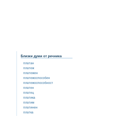
Близки думи от речника
платан
платеж
платежен
платежоспособен
платежоспособност
платен
платец
платика
платим
платинен
платка