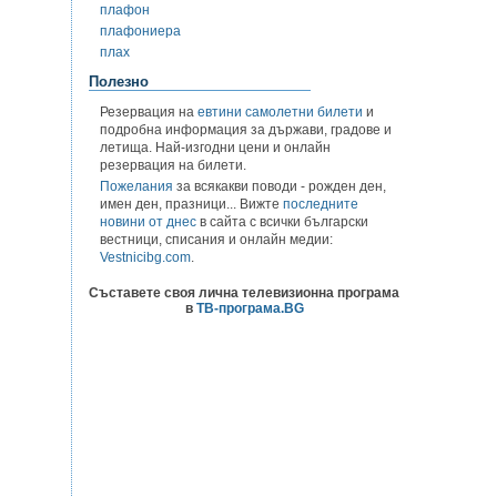
плафон
плафониера
плах
Полезно
Резервация на
евтини самолетни билети
и
подробна информация за държави, градове и
летища. Най-изгодни цени и онлайн
резервация на билети.
Пожелания
за всякакви поводи - рожден ден,
имен ден, празници... Вижте
последните
новини от днес
в сайта с всички български
вестници, списания и онлайн медии:
Vestnicibg.com
.
Съставете своя лична телевизионна програма
в
ТВ-програма.BG