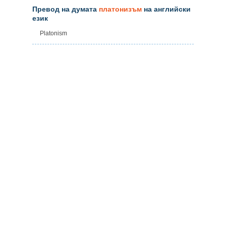
Превод на думата
платонизъм
на английски
език
Platonism