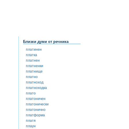
Близки думи от речника
платинен
платка
платнен
платненки
платнище
платно
платноход
платноходка
плато
платоничен
платонически
платонично
платформа
платя
плаун