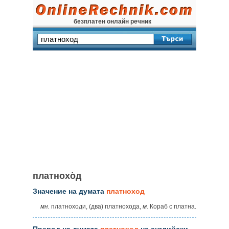
безплатен онлайн речник
платнохо̀д
Значение на думата
платноход
мн.
платноходи, (два) платнохода,
м.
Кораб с платна.
Превод на думата
платноход
на английски