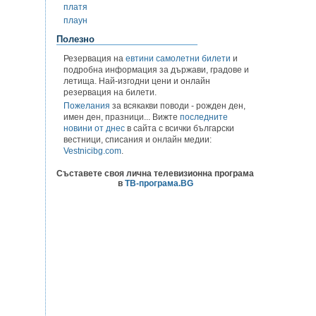
платя
плаун
Полезно
Резервация на
евтини самолетни билети
и
подробна информация за държави, градове и
летища. Най-изгодни цени и онлайн
резервация на билети.
Пожелания
за всякакви поводи - рожден ден,
имен ден, празници... Вижте
последните
новини от днес
в сайта с всички български
вестници, списания и онлайн медии:
Vestnicibg.com
.
Съставете своя лична телевизионна програма
в
ТВ-програма.BG