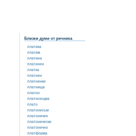
Близки думи от речника
платика
платим
платина
платинен
платка
платнен
платненки
платнище
платно
платноходка
плато
платонизъм
платоничен
платонически
платонично
платформа