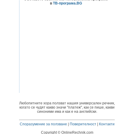
в
ТВ-програма.BG
Любопитните хора ползват нашия универсален речник,
когато се чудят какво значи "платеж", как се пише, какви
синоними има и как е на английски.
Споразумение за ползване
|
Поверителност
|
Контакти
Copyright © OnlineRechnik.com