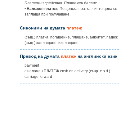
Платежни средства. Платежен баланс.
•
Наложен плате
ж. Пощенска пратка, чиято цена се
заплаща при получаване.
Синоними на думата
платеж
(същ.) платка, погашение, плащане, анюитет, падеж
(същ.) заплащане, изплащане
Превод на думата
платеж
на английски език
payment
с наложен ПЛАТЕЖ cash on delivery (съкр. c.o.d.).
carriage forward