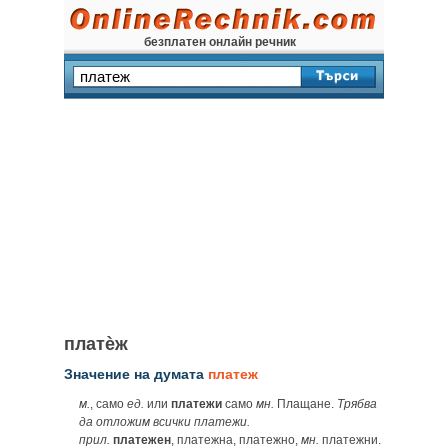
безплатен онлайн речник
платѐж
Значение на думата
платеж
м.
, само
ед.
или
платежи
само
мн.
Плащане.
Трябва
да отложим всички платежи.
прил.
платежен
, платежна, платежно,
мн.
платежни.