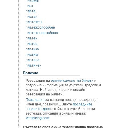
пласьор
плат
плата
платан
платежен
платежоспособен
платежоспособност
платен
платец
платика
платим
платина
платинен
Полезно
Резервация на
евтини самолетни билети
и
подробна информация за държави, градове и
летища. Най-изгодни цени и онлайн
резервация на билети.
Пожелания
за всякакви поводи - рожден ден,
имен ден, празници... Вижте
последните
новини от днес
в сайта с всички български
вестници, списания и онлайн медии:
Vestnicibg.com
.
Съставете своя лична телевизионна програма