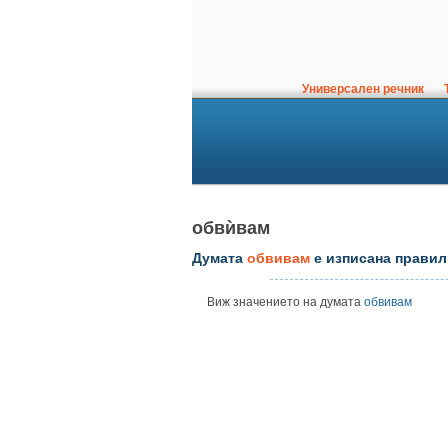
Универсален речник
Т
обвѝвам
Думата
обвивам
е изписана правил
Виж значението на думата
обвивам