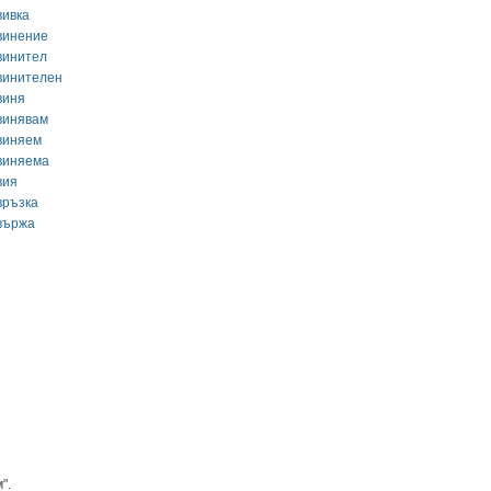
вивка
винение
винител
винителен
виня
винявам
виняем
виняема
вия
връзка
вържа
".