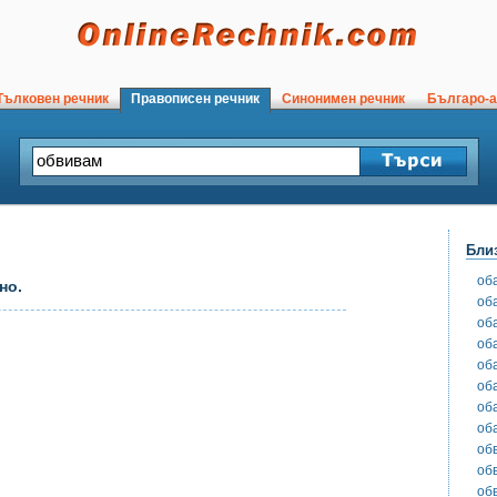
ълковен речник
Правописен речник
Синонимен речник
Българо-а
Бли
об
но.
об
об
об
об
об
об
об
об
об
об