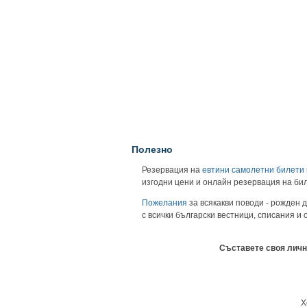
Полезно
Резервация на
евтини самолетни билети
изгодни цени и онлайн резервация на би
Пожелания
за всякакви поводи - рожден д
с всички български вестници, списания и
Съставете своя личн
Х