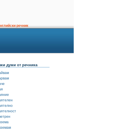
нглийски речник
зки думи от речника
айвам
арвам
аче
ая
аяние
аятелен
аятелно
аятелност
ветрен
взема
вземам