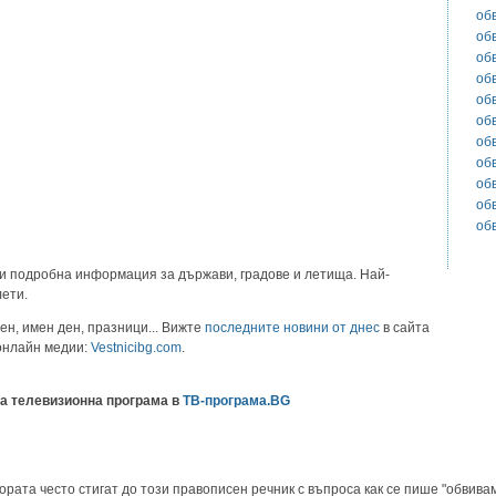
об
об
об
об
об
об
об
об
об
об
об
и подробна информация за държави, градове и летища. Най-
лети.
ен, имен ден, празници... Вижте
последните новини от днес
в сайта
 онлайн медии:
Vestnicibg.com
.
а телевизионна програма в
ТВ-програма.BG
ората често стигат до този правописен речник с въпроса как се пише "обвивам