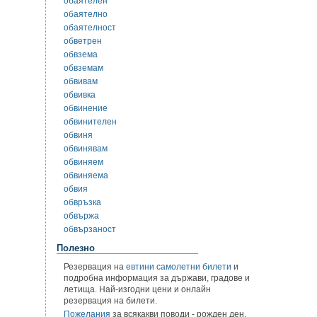
обаятелен
обаятелно
обаятелност
обветрен
обвзема
обвземам
обвивам
обвивка
обвинение
обвинителен
обвиня
обвинявам
обвиняем
обвиняема
обвия
обвръзка
обвържа
обвързаност
Полезно
Резервация на
евтини самолетни билети
и
подробна информация за държави, градове и
летища. Най-изгодни цени и онлайн
резервация на билети.
Пожелания
за всякакви поводи - рожден ден,