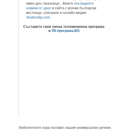
имен ден, празници... Вижте
последните
новини от днес
в сайта с всички български
вестници, списания и онлайн медии:
Vestnicibg.com
.
Съставете своя лична телевизионна програма
в
ТВ-програма.BG
Любопитните хора ползват нашия универсален речник,