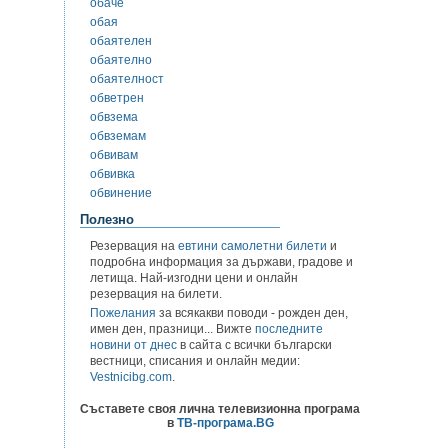
обаче
обая
обаятелен
обаятелно
обаятелност
обветрен
обвзема
обвземам
обвивам
обвивка
обвинение
Полезно
Резервация на
евтини самолетни билети
и
подробна информация за държави, градове и
летища. Най-изгодни цени и онлайн
резервация на билети.
Пожелания
за всякакви поводи - рожден ден,
имен ден, празници... Вижте
последните
новини от днес
в сайта с всички български
вестници, списания и онлайн медии:
Vestnicibg.com
.
Съставете своя лична телевизионна програма
в
ТВ-програма.BG