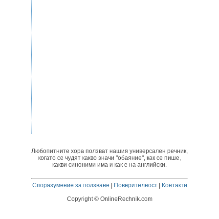
Любопитните хора ползват нашия универсален речник,
когато се чудят какво значи "обаяние", как се пише,
какви синоними има и как е на английски.
Споразумение за ползване
|
Поверителност
|
Контакти
Copyright © OnlineRechnik.com