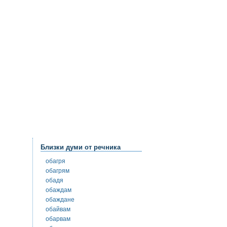
Близки думи от речника
обагря
обагрям
обадя
обаждам
обаждане
обайвам
обарвам