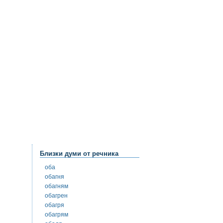
Близки думи от речника
оба
обагня
обагням
обагрен
обагря
обагрям