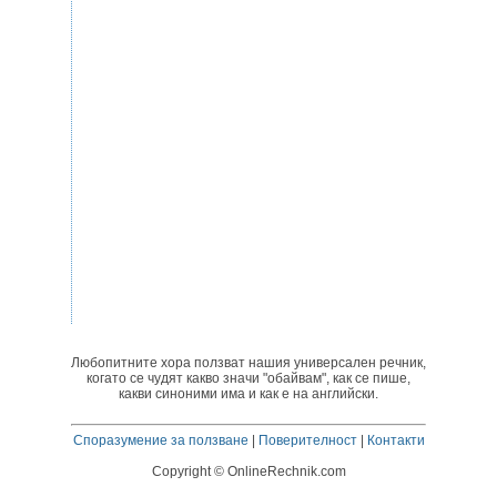
Любопитните хора ползват нашия универсален речник,
когато се чудят какво значи "обайвам", как се пише,
какви синоними има и как е на английски.
Споразумение за ползване
|
Поверителност
|
Контакти
Copyright © OnlineRechnik.com