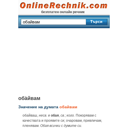
безплатен онлайн речник
оба̀йвам
Значение на думата
обайвам
обайваш,
несв.
и
обая
,
св.
;
кого.
Покорявам с
качествата и проявите си; очаровам, привличам,
пленявам.
Обая всички с думите си.