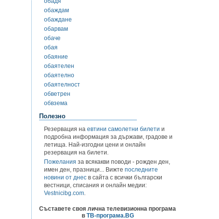
обадя
обаждам
обаждане
обарвам
обаче
обая
обаяние
обаятелен
обаятелно
обаятелност
обветрен
обвзема
Полезно
Резервация на
евтини самолетни билети
и
подробна информация за държави, градове и
летища. Най-изгодни цени и онлайн
резервация на билети.
Пожелания
за всякакви поводи - рожден ден,
имен ден, празници... Вижте
последните
новини от днес
в сайта с всички български
вестници, списания и онлайн медии:
Vestnicibg.com
.
Съставете своя лична телевизионна програма
в
ТВ-програма.BG