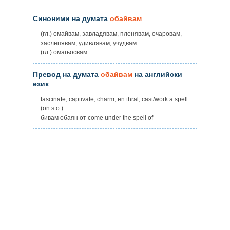
Синоними на думата
обайвам
(гл.) омайвам, завладявам, пленявам, очаровам,
заслепявам, удивлявам, учудвам
(гл.) омагьосвам
Превод на думата
обайвам
на английски
език
fascinate, captivate, charm, en thral; cast/work a spell
(on s.o.)
бивам обаян от come under the spell of