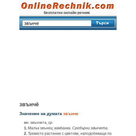
безплатен онлайн речник
звънчѐ
Значение на думата
звънче
мн.
звънчета,
ср.
1.
Малък звънец; камбанка.
Сребърни звънчета.
2.
Тревисто растение с цветове, наподобяващи по