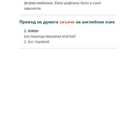
форма камбанка.
Бяха цъфнали бели и сини
звънчета.
Превод на думата
звънче
на английски език
1.
tinkler
(на пишеща машина) end-bell
2. бот. harebell