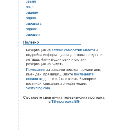
звъня
звяр
здание
здрав
здравата
здраве
здравей
Полезно
Резервация на
евтини самолетни билети
и
подробна информация за държави, градове и
летища. Най-изгодни цени и онлайн
резервация на билети.
Пожелания
за всякакви поводи - рожден ден,
имен ден, празници... Вижте
последните
новини от днес
в сайта с всички български
вестници, списания и онлайн медии:
Vestnicibg.com
.
Съставете своя лична телевизионна програма
в
ТВ-програма.BG