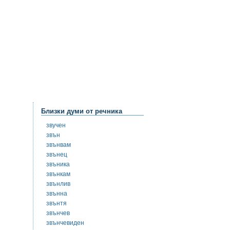
Близки думи от речника
звучен
звън
звънвам
звънец
звъника
звънкам
звънлив
звънна
звънтя
звънчев
звънчевиден