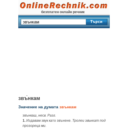
безплатен онлайн речник
звъ̀нкам
Значение на думата
звънкам
звънкаш,
несв.
Разг.
1.
Издавам звук като звънене.
Тролеи звънкат под
прозореца ми.