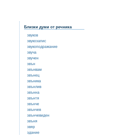
Близки думи от речника
звуков
звукозапис
звукоподражание
звуча
звучен
звън
звънвам
звънец
звъника
звънлив
звънна
звънтя
звънче
звънчев
звънчевиден
звъня
звяр
здание