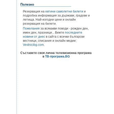
Полезно
Резервация на
евтини самолетни билети
и
подробна информация за държави, градове и
летища. Най-изгодни цени и онлайн
резервация на билети.
Пожелания
за всякакви поводи - рожден ден,
имен ден, празници... Вижте
последните
новини от днес
в сайта с всички български
вестници, списания и онлайн медии:
Vestnicibg.com
.
Съставете своя лична телевизионна програма
в
ТВ-програма.BG