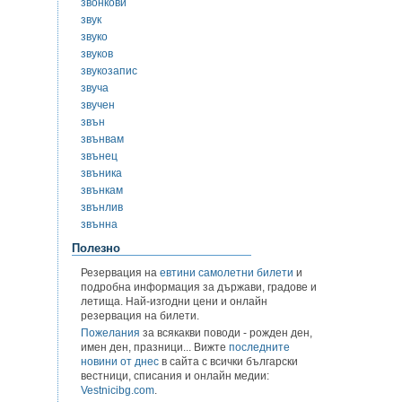
звонкови
звук
звуко
звуков
звукозапис
звуча
звучен
звън
звънвам
звънец
звъника
звънкам
звънлив
звънна
Полезно
Резервация на
евтини самолетни билети
и
подробна информация за държави, градове и
летища. Най-изгодни цени и онлайн
резервация на билети.
Пожелания
за всякакви поводи - рожден ден,
имен ден, празници... Вижте
последните
новини от днес
в сайта с всички български
вестници, списания и онлайн медии:
Vestnicibg.com
.