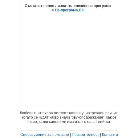
Съставете своя лична телевизионна програма
в
ТВ-програма.BG
Любопитните хора ползват нашия универсален речник,
когато се чудят какво значи "звукоподражание", как се
пише, какви синоними има и как е на английски.
Споразумение за ползване
|
Поверителност
|
Контакти