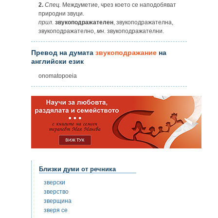
2.
Спец.
Междуметие, чрез което се наподобяват
природни звуци.
прил.
звукоподражателен
, звукоподражателна,
звукоподражателно,
мн.
звукоподражателни.
Превод на думата
звукоподражание
на
английски език
onomatopoeia
Близки думи от речника
зверски
зверство
зверщина
зверя се