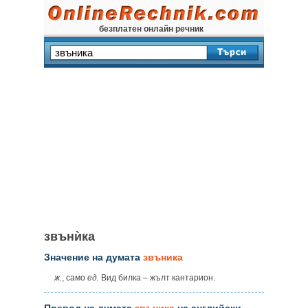
безплатен онлайн речник
звънѝка
Значение на думата
звъника
ж.
, само
ед.
Вид билка – жълт кантарион.
Превод на думата
звъника
на английски