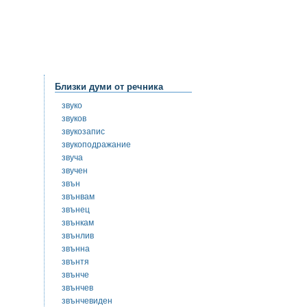
Близки думи от речника
звуко
звуков
звукозапис
звукоподражание
звуча
звучен
звън
звънвам
звънец
звънкам
звънлив
звънна
звънтя
звънче
звънчев
звънчевиден