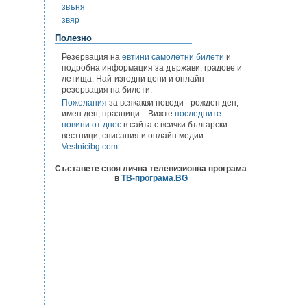
звъня
звяр
Полезно
Резервация на
евтини самолетни билети
и
подробна информация за държави, градове и
летища. Най-изгодни цени и онлайн
резервация на билети.
Пожелания
за всякакви поводи - рожден ден,
имен ден, празници... Вижте
последните
новини от днес
в сайта с всички български
вестници, списания и онлайн медии:
Vestnicibg.com
.
Съставете своя лична телевизионна програма
в
ТВ-програма.BG