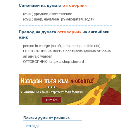
Синоними на думата
отговорник
(същ.) уредник, ответственик
(същ.) шеф, началник, ръководител, водач
Превод на думата
отговорник
на английски
език
person in charge (за of), person responsible (for)
ОТГОВОРНИК на местна противовъздушна отбрана
an air-raid warden
ОТГОВОРНИК на цех a shop-steward
Близки думи от речника
отглади