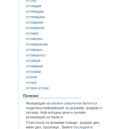
отглас
отгледам
отглеждам
отглеждане
отговарям
отговаряне
отговор
отговорен
отговорничка
отговорно
отговорност
отговоря
отговявам
отголвам
отголя
отгоре
отгоре-отгоре
Полезно
Резервация на
евтини самолетни билети
и
подробна информация за държави, градове и
летища. Най-изгодни цени и онлайн
резервация на билети.
Пожелания
за всякакви поводи - рожден ден,
имен ден, празници... Вижте
последните