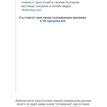
новини от днес
в сайта с всички български
вестници, списания и онлайн медии:
Vestnicibg.com
.
Съставете своя лична телевизионна програма
в
ТВ-програма.BG
Любопитните хора ползват нашия универсален речник,
когато се чудят какво значи "отговорник", как се пише,