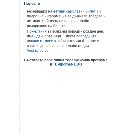
Полезно
Резервация на
евтини самолетни билети
и
подробна информация за държави, градове и
летища. Най-изгодни цени и онлайн
резервация на билети.
Пожелания
за всякакви поводи - рожден ден,
имен ден, празници... Вижте
последните
новини от днес
в сайта с всички български
вестници, списания и онлайн медии:
Vestnicibg.com
.
Съставете своя лична телевизионна програма
в
ТВ-програма.BG