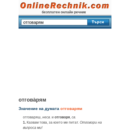
безплатен онлайн речник
отгова̀рям
Значение на думата
отговарям
отговаряш,
несв.
и
отговоря
,
св.
1.
Казвам това, за което ме питат.
Отговори на
въпроса ми!