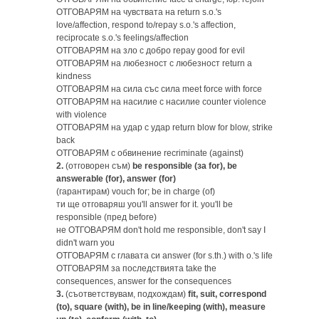
ОТГОВАРЯМ на чувствата на return s.o.'s
love/affection, respond to/repay s.o.'s affection,
reciprocate s.o.'s feelings/affection
ОТГОВАРЯМ на зло с добро repay good for evil
ОТГОВАРЯМ на любезност с любезност return a
kindness
ОТГОВАРЯМ на сила със сила meet force with force
ОТГОВАРЯМ на насилие с насилие counter violence
with violence
ОТГОВАРЯМ на удар с удар return blow for blow, strike
back
ОТГОВАРЯМ с обвинение recriminate (against)
2.
(отговорен съм)
be responsible (за for), be
answerable (for), answer (for)
(гарантирам) vouch for; be in charge (of)
ти ще отговаряш you'll answer for it. you'll be
responsible (пред before)
не ОТГОВАРЯМ don't hold me responsible, don't say I
didn't warn you
ОТГОВАРЯМ с главата си answer (for s.th.) with o.'s life
ОТГОВАРЯМ за последствията take the
consequences, answer for the consequences
3.
(съответствувам, подхождам)
fit, suit, correspond
(to), square (with), be in line/keeping (with), measure