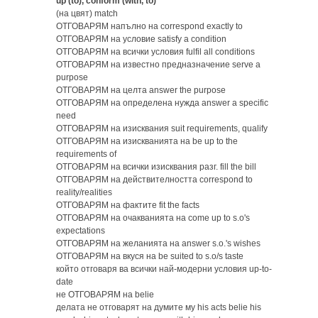
up (to), conform (with, to)
(на цвят) match
ОТГОВАРЯМ напълно на correspond exactly to
ОТГОВАРЯМ на условие satisfy a condition
ОТГОВАРЯМ на всички условия fulfil all conditions
ОТГОВАРЯМ на известно предназначение serve a
purpose
ОТГОВАРЯМ на целта answer the purpose
ОТГОВАРЯМ на определена нужда answer a specific
need
ОТГОВАРЯМ на изисквания suit requirements, qualify
ОТГОВАРЯМ на изискванията на be up to the
requirements of
ОТГОВАРЯМ на всички изисквания разг. fill the bill
ОТГОВАРЯМ на действителността correspond to
reality/realities
ОТГОВАРЯМ на фактите fit the facts
ОТГОВАРЯМ на очакванията на come up to s.o's
expectations
ОТГОВАРЯМ на желанията на answer s.o.'s wishes
ОТГОВАРЯМ на вкуся на be suited to s.o/s taste
който отговаря ва всички най-модерни условия up-to-
date
не ОТГОВАРЯМ на belie
делата не отговарят на думите му his acts belie his