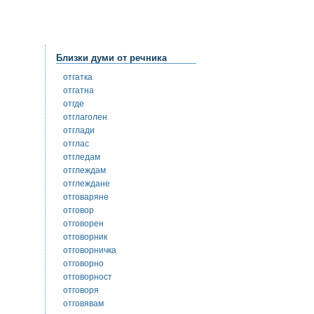
Близки думи от речника
отгатка
отгатна
отгде
отглаголен
отглади
отглас
отгледам
отглеждам
отглеждане
отговаряне
отговор
отговорен
отговорник
отговорничка
отговорно
отговорност
отговоря
отговявам