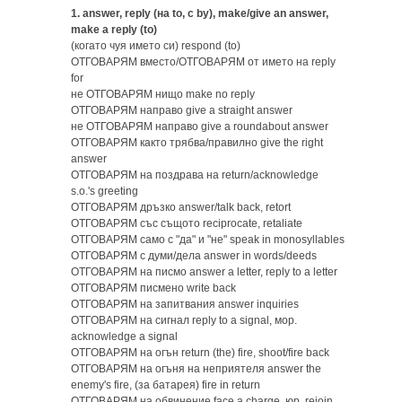
1.
answer, reply (на to, с by), make/give an answer,
make a reply (to)
(когато чуя името си) respond (to)
ОТГОВАРЯМ вместо/ОТГОВАРЯМ от името на reply
for
не ОТГОВАРЯМ нищо make no reply
ОТГОВАРЯМ направо give a straight answer
не ОТГОВАРЯМ направо give a roundabout answer
ОТГОВАРЯМ както трябва/правилно give the right
answer
ОТГОВАРЯМ на поздрава на return/acknowledge
s.o.'s greeting
ОТГОВАРЯМ дръзко answer/talk back, retort
ОТГОВАРЯМ със същото reciprocate, retaliate
ОТГОВАРЯМ само с "да" и "не" speak in monosyllables
ОТГОВАРЯМ с думи/дела answer in words/deeds
ОТГОВАРЯМ на писмо answer a letter, reply to a letter
ОТГОВАРЯМ писмено write back
ОТГОВАРЯМ на запитвания answer inquiries
ОТГОВАРЯМ на сигнал reply to a signal, мор.
acknowledge a signal
ОТГОВАРЯМ на огън return (the) fire, shoot/fire back
ОТГОВАРЯМ на огъня на неприятеля answer the
enemy's fire, (за батарея) fire in return
ОТГОВАРЯМ на обвинение face a charge, юр. rejoin