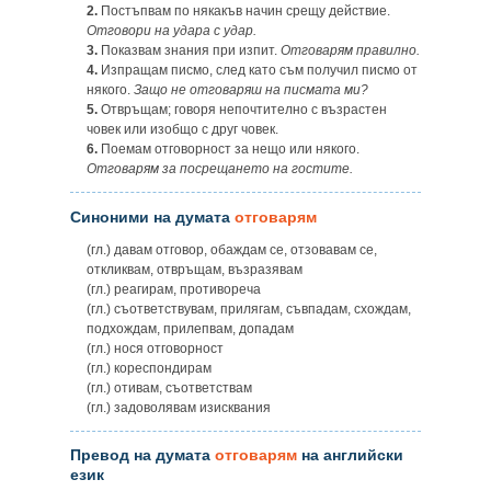
2.
Постъпвам по някакъв начин срещу действие.
Отговори на удара с удар.
3.
Показвам знания при изпит.
Отговарям правилно.
4.
Изпращам писмо, след като съм получил писмо от
някого.
Защо не отговаряш на писмата ми?
5.
Отвръщам; говоря непочтително с възрастен
човек или изобщо с друг човек.
6.
Поемам отговорност за нещо или някого.
Отговарям за посрещането на гостите.
Синоними на думата
отговарям
(гл.) давам отговор, обаждам се, отзовавам се,
откликвам, отвръщам, възразявам
(гл.) реагирам, противореча
(гл.) съответствувам, прилягам, съвпадам, схождам,
подхождам, прилепвам, допадам
(гл.) нося отговорност
(гл.) кореспондирам
(гл.) отивам, съответствам
(гл.) задоволявам изисквания
Превод на думата
отговарям
на английски
език