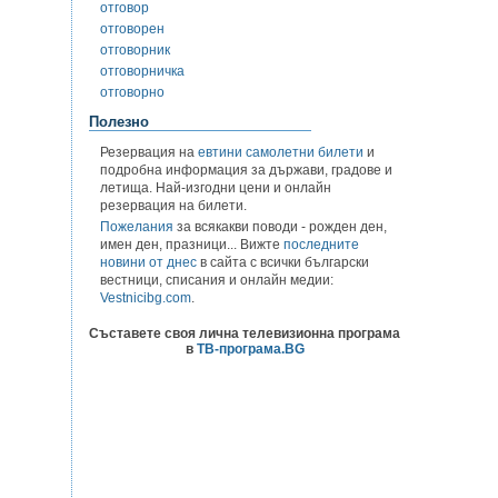
отговор
отговорен
отговорник
отговорничка
отговорно
Полезно
Резервация на
евтини самолетни билети
и
подробна информация за държави, градове и
летища. Най-изгодни цени и онлайн
резервация на билети.
Пожелания
за всякакви поводи - рожден ден,
имен ден, празници... Вижте
последните
новини от днес
в сайта с всички български
вестници, списания и онлайн медии:
Vestnicibg.com
.
Съставете своя лична телевизионна програма
в
ТВ-програма.BG