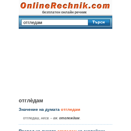
безплатен онлайн речник
отглѐдам
Значение на думата
отгледам
отгледаш,
несв.
–
вж.
отглеждам
.
Превод на думата
отгледам
на английски