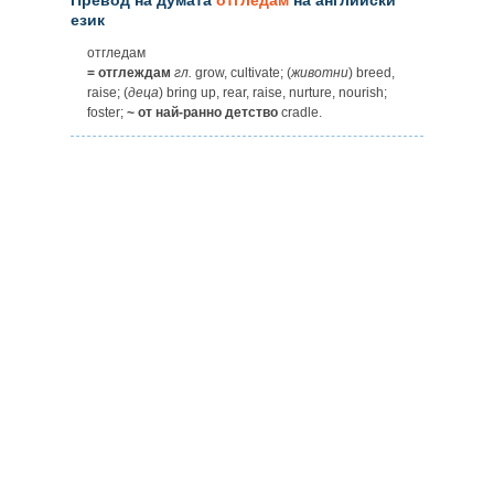
език
отгледам
= отглеждам
гл.
grow, cultivate; (
животни
) breed,
raise; (
деца
) bring up, rear, raise, nurture, nourish;
foster;
~ от най-ранно детство
cradle.