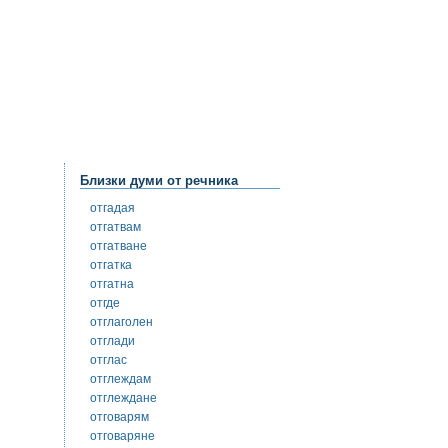
Близки думи от речника
отгадая
отгатвам
отгатване
отгатка
отгатна
отгде
отглаголен
отглади
отглас
отглеждам
отглеждане
отговарям
отговаряне