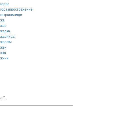
игопис
игоразпространение
игохранилище
ижа
ижар
ижарка
ижарница
ижарски
ижен
ижка
ижник
ен".