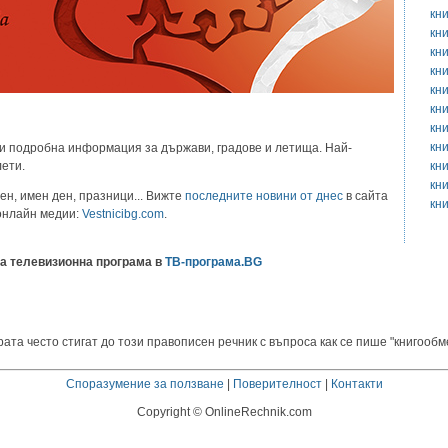
кн
кн
кн
кн
кн
кн
кн
кн
и подробна информация за държави, градове и летища. Най-
кн
лети.
кн
ен, имен ден, празници... Вижте
последните новини от днес
в сайта
кн
 онлайн медии:
Vestnicibg.com
.
а телевизионна програма в
ТВ-програма.BG
ата често стигат до този правописен речник с въпроса как се пише "книгообм
Споразумение за ползване
|
Поверителност
|
Контакти
Copyright © OnlineRechnik.com