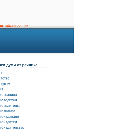
нглийски речник
зки думи от речника
ет
етство
етувам
га
иговезница
иговодител
иговодителка
игознание
игоиздаване
игоиздател
игоиздателство