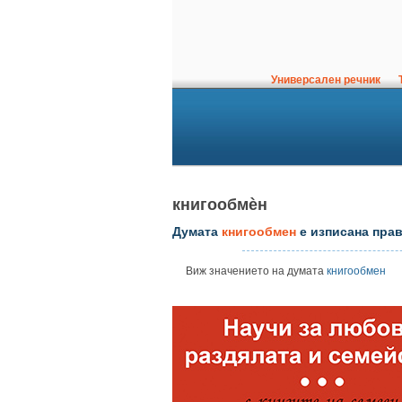
Универсален речник
Т
книгообмѐн
Думата
книгообмен
е изписана пра
Виж значението на думата
книгообмен