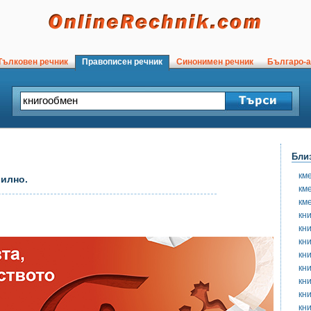
ълковен речник
Правописен речник
Синонимен речник
Българо-а
Бли
км
вилно.
км
км
кни
кн
кн
кн
кн
кн
кн
кн