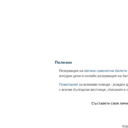
Полезно
Резервация на
евтини самолетни билети
изгодни цени и онлайн резервация на би
Пожелания
за всякакви поводи - рожден д
с всички български вестници, списания и
Съставете своя личн
Хор