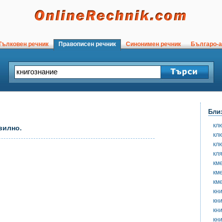
ълковен речник
Правописен речник
Синонимен речник
Българо-а
Бли
кл
вилно.
кл
кл
кл
км
км
км
кни
кн
кн
кн