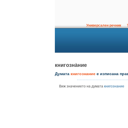
Универсален речник
Т
книгозна̀ние
Думата
книгознание
е изписана пра
Виж значението на думата
книгознание