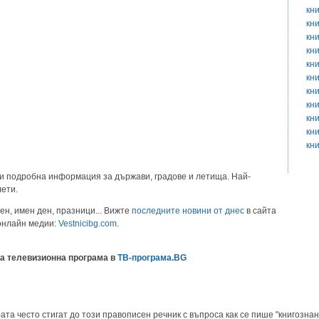
кн
кн
кн
кн
кн
кн
кн
кн
кн
кн
кн
и подробна информация за държави, градове и летища. Най-
лети.
ен, имен ден, празници... Вижте
последните новини от днес
в сайта
 онлайн медии:
Vestnicibg.com
.
а телевизионна програма в
ТВ-програма.BG
ата често стигат до този правописен речник с въпроса как се пише "книгознан