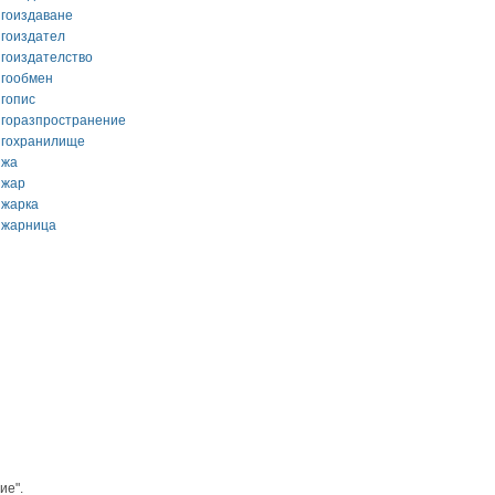
игоиздаване
игоиздател
игоиздателство
игообмен
игопис
игоразпространение
игохранилище
ижа
ижар
ижарка
ижарница
ие".