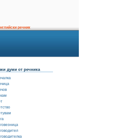
нглийски речник
зки думи от речника
ючалка
ючица
ючов
якам
ет
етство
етувам
га
иговезница
иговодител
иговодителка