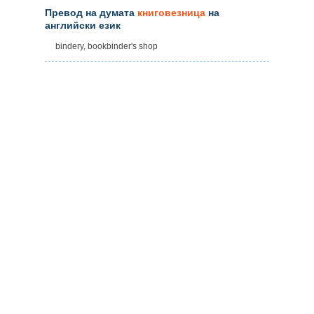
Превод на думата
книговезница
на
английски език
bindery, bookbinder's shop