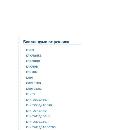
Близки думи от речника
ключ
ключалка
ключица
ключов
клякам
кмет
кметство
кметувам
книга
книговодител
книговодителка
книгознание
книгоиздаване
книгоиздател
книгоиздателство