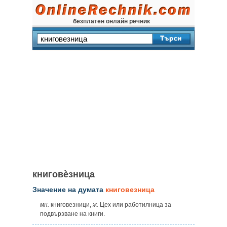
безплатен онлайн речник
книговѐзница
Значение на думата
книговезница
мн.
книговезници,
ж.
Цех или работилница за
подвързване на книги.