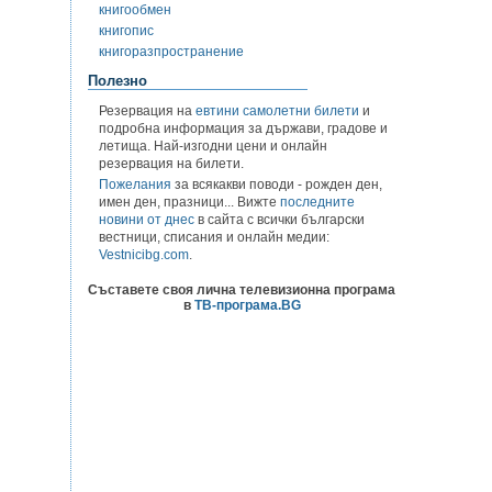
книгообмен
книгопис
книгоразпространение
Полезно
Резервация на
евтини самолетни билети
и
подробна информация за държави, градове и
летища. Най-изгодни цени и онлайн
резервация на билети.
Пожелания
за всякакви поводи - рожден ден,
имен ден, празници... Вижте
последните
новини от днес
в сайта с всички български
вестници, списания и онлайн медии:
Vestnicibg.com
.
Съставете своя лична телевизионна програма
в
ТВ-програма.BG