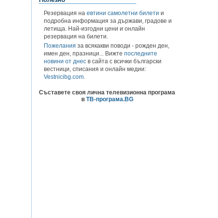
Резервация на
евтини самолетни билети
и
подробна информация за държави, градове и
летища. Най-изгодни цени и онлайн
резервация на билети.
Пожелания
за всякакви поводи - рожден ден,
имен ден, празници... Вижте
последните
новини от днес
в сайта с всички български
вестници, списания и онлайн медии:
Vestnicibg.com
.
Съставете своя лична телевизионна програма
в
ТВ-програма.BG