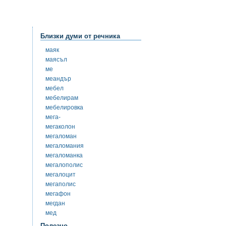
Близки думи от речника
маяк
маясъл
ме
меандър
мебел
мебелирам
мебелировка
мега-
мегаколон
мегаломан
мегаломания
мегаломанка
мегалополис
мегалоцит
мегаполис
мегафон
мегдан
мед
Полезно