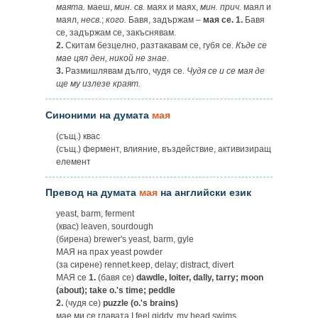
маята.
маеш,
мин. св.
маях и маях,
мин. прич.
маял и
маял,
несв.
;
кого.
Бавя, задържам –
мая се. 1.
Бавя
се, задържам се, закъснявам.
2.
Скитам безцелно, разтакавам се, губя се.
Къде се
мае цял ден, никой не знае.
3.
Размишлявам дълго, чудя се.
Чудя се и се мая де
ще му излезе краят.
Синоними на думата
мая
(същ.) квас
(същ.) фермент, влияние, въздействие, активизиращ
елемент
Превод на думата
мая
на английски език
yeast, barm, ferment
(квас) leaven, sourdough
(бирена) brewer's yeast, barm, gyle
МАЯ на прах yeast powder
(за сирене) rennet.keep, delay; distract, divert
МАЯ ce
1.
(бавя се)
dawdle, loiter, dally, tarry; moon
(about); take o.'s time; peddle
2.
(чудя се)
puzzle (o.'s brains)
мае ми се главата I feel giddy, my head swims