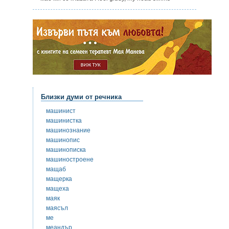
Близки думи от речника
машинист
машинистка
машинознание
машинопис
машинописка
машиностроене
мащаб
мащерка
мащеха
маяк
маясъл
ме
меандър