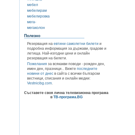
мебел
мебелирам
мебелировка
мега-
мегаколон
Полезно
Резервация на
евтини самолетни билети
и
подробна информация за държави, градове и
летища. Най-изгодни цени и онлайн
резервация на билети.
Пожелания
за всякакви поводи - рожден ден,
имен ден, празници... Вижте
последните
новини от днес
в сайта с всички български
вестници, списания и онлайн медии:
Vestnicibg.com
.
Съставете своя лична телевизионна програма
в
ТВ-програма.BG