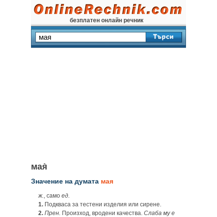
безплатен онлайн речник
мая̀
Значение на думата
мая
ж.
, само
ед.
1.
Подкваса за тестени изделия или сирене.
2.
Прен.
Произход, вродени качества.
Слаба му е