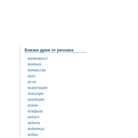
Близки думи от речника
книжовност
княгиня
княжество
княз
ко-ко
коагулация
коагулум
коалиция
коани
коафьор
кобалт
кобила
кобилица
кобра