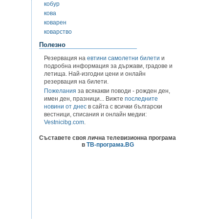
кобур
кова
коварен
коварство
Полезно
Резервация на
евтини самолетни билети
и
подробна информация за държави, градове и
летища. Най-изгодни цени и онлайн
резервация на билети.
Пожелания
за всякакви поводи - рожден ден,
имен ден, празници... Вижте
последните
новини от днес
в сайта с всички български
вестници, списания и онлайн медии:
Vestnicibg.com
.
Съставете своя лична телевизионна програма
в
ТВ-програма.BG