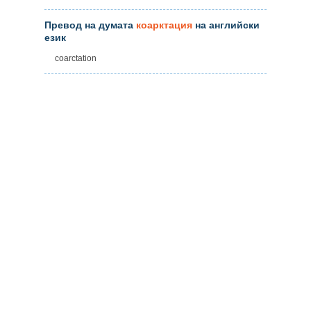
Превод на думата
коарктация
на английски
език
coarctation