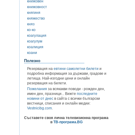
книжовен
книжовност
княгиня
княжество
княз
ко-ко
коагулация
коагулум
коалиция
коани
Полезно
Резервация на
евтини самолетни билети
и
подробна информация за държави, градове и
летища. Най-изгодни цени и онлайн
резервация на билети.
Пожелания
за всякакви поводи - рожден ден,
имен ден, празници... Вижте
последните
новини от днес
в сайта с всички български
вестници, списания и онлайн медии:
Vestnicibg.com
.
Съставете своя лична телевизионна програма
в
ТВ-програма.BG