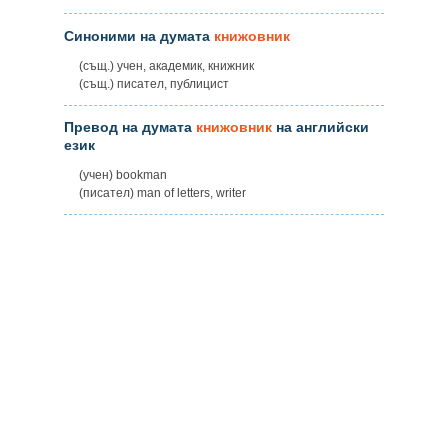
Синоними на думата
книжовник
(същ.) учен, академик, книжник
(същ.) писател, публицист
Превод на думата
книжовник
на английски
език
(учен) bookman
(писател) man of letters, writer