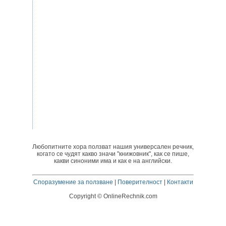
Любопитните хора ползват нашия универсален речник,
когато се чудят какво значи "книжовник", как се пише,
какви синоними има и как е на английски.
Споразумение за ползване
|
Поверителност
|
Контакти
Copyright © OnlineRechnik.com