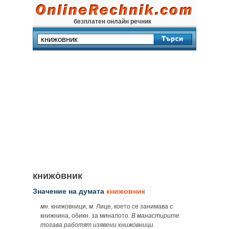
безплатен онлайн речник
книжо̀вник
Значение на думата
книжовник
мн.
книжовници,
м.
Лице, което се занимава с
книжнина, обикн. за миналото.
В манастирите
тогава работят изявени книжовници.