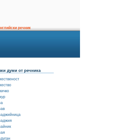
нглийски речник
зки думи от речника
жественост
жество
жичко
жур
за
зав
заджийница
заджия
зайник
зая
здуган