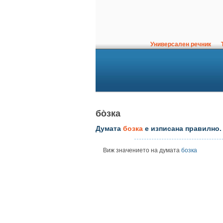
Универсален речник
Т
бо̀зка
Думата
бозка
е изписана правилно.
Виж значението на думата
бозка