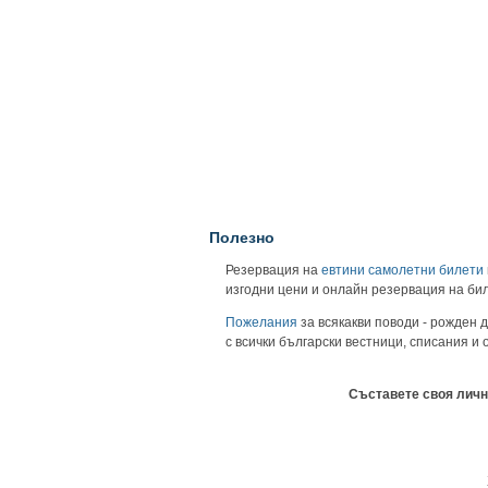
Полезно
Резервация на
евтини самолетни билети
изгодни цени и онлайн резервация на би
Пожелания
за всякакви поводи - рожден д
с всички български вестници, списания и
Съставете своя личн