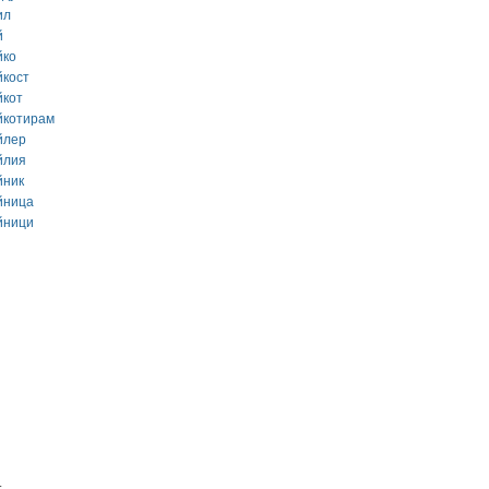
ил
й
йко
йкост
йкот
йкотирам
йлер
йлия
йник
йница
йници
.