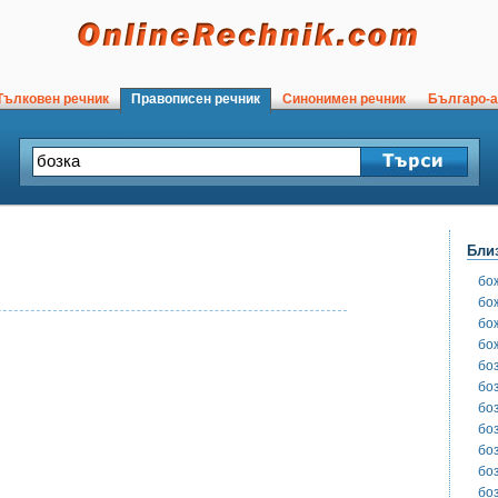
ълковен речник
Правописен речник
Синонимен речник
Българо-а
Бли
бо
бо
бо
бо
бо
бо
бо
бо
бо
бо
бо