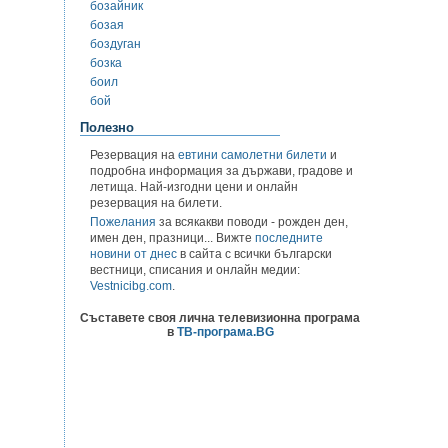
бозайник
бозая
боздуган
бозка
боил
бой
Полезно
Резервация на
евтини самолетни билети
и
подробна информация за държави, градове и
летища. Най-изгодни цени и онлайн
резервация на билети.
Пожелания
за всякакви поводи - рожден ден,
имен ден, празници... Вижте
последните
новини от днес
в сайта с всички български
вестници, списания и онлайн медии:
Vestnicibg.com
.
Съставете своя лична телевизионна програма
в
ТВ-програма.BG