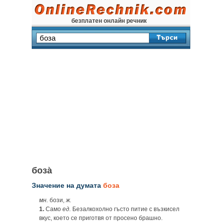
безплатен онлайн речник
боза̀
Значение на думата
боза
мн.
бози,
ж.
1.
Само
ед.
Безалкохолно гъсто питие с възкисел
вкус, което се приготвя от просено брашно.