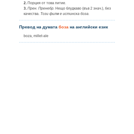
2.
Порция от това питие.
3.
Прен.
Пренебр.
Нещо блудкаво (във 2 знач.), без
качества.
Този филм е истинска боза.
Превод на думата
боза
на английски език
boza, millet-ale