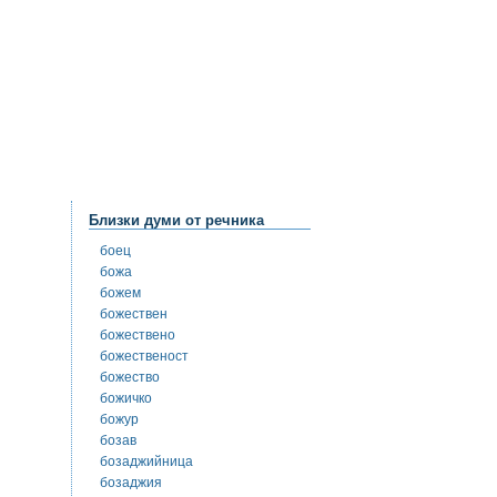
Близки думи от речника
боец
божа
божем
божествен
божествено
божественост
божество
божичко
божур
бозав
бозаджийница
бозаджия