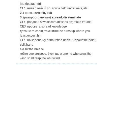
(на бразди) drill
СЕЯ нива с овес и пр. sow a field under oats, etc.
2.
( пресявам)
sift, bolt
3.
(разпространявам)
spread, disseminate
СЕЯ раздори sow discord/dissension; make trouble
СЕЯ просвета spread knowledge
дето не го сееш, там никне he turns up where you
least expect him
СЕЯ на корена му рипа refine upon it, labour the point,
split hairs
ам. hit the breeze
който сее ветрове, бури ще жъне he who sows the
wind shall reap the whirlwind