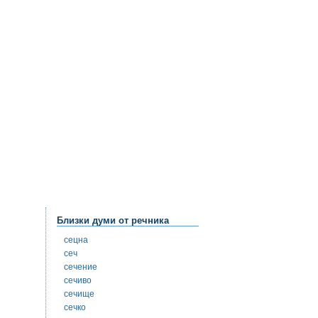
Близки думи от речника
сецна
сеч
сечение
сечиво
сечище
сечко