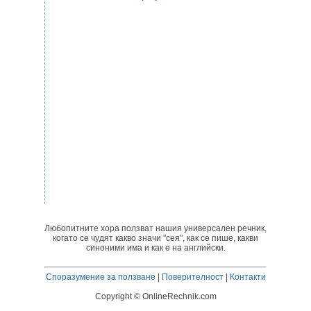
Любопитните хора ползват нашия универсален речник,
когато се чудят какво значи "сея", как се пише, какви
синоними има и как е на английски.
Споразумение за ползване
|
Поверителност
|
Контакти
Copyright © OnlineRechnik.com