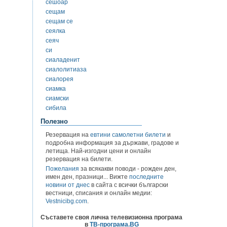
сешоар
сещам
сещам се
сеялка
сеяч
си
сиаладенит
сиалолитиаза
сиалорея
сиамка
сиамски
сибила
Полезно
Резервация на
евтини самолетни билети
и
подробна информация за държави, градове и
летища. Най-изгодни цени и онлайн
резервация на билети.
Пожелания
за всякакви поводи - рожден ден,
имен ден, празници... Вижте
последните
новини от днес
в сайта с всички български
вестници, списания и онлайн медии:
Vestnicibg.com
.
Съставете своя лична телевизионна програма
в
ТВ-програма.BG