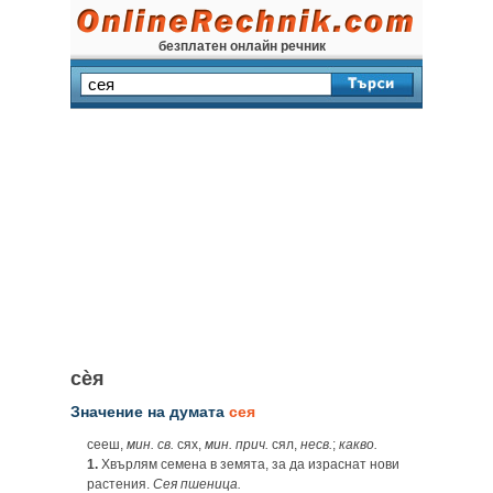
безплатен онлайн речник
сѐя
Значение на думата
сея
сееш,
мин. св.
сях,
мин. прич.
сял,
несв.
;
какво.
1.
Хвърлям семена в земята, за да израснат нови
растения.
Сея пшеница.