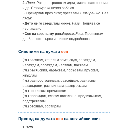
2.
Прен.
Разпространявам идеи, мисли, настроения
и др.
Сея омраза около себе си.
3.
Прекарвам през сито; пресявам.
Сея брашно. Сея
пясък.
•
Дето не го сееш, там никне.
Разг.
Появява се
неочаквано.
•
Сея на корена му ряпа/просо.
Разг.
Проявявам
дребнавост, търся излишни подробности.
Синоними на думата
сея
(гл.) засявам, хвърлям семе, садя, засаждам,
насаждам, посаждам, насявам, посявам
(гл.) ръся, сипя, наръсвам, поръсвам, пръскам,
хвърлям
(гл.) разпространявам, разсейвам, разнасям,
разхвърлям, разпилявам, разпръсквам
(гл.) пресявам, пречиствам
(гл.) пораждам, слагам начало на, предизвиквам,
подстрекавам
(гл.) отсявам, сортирам
Превод на думата
сея
на английски език
1.
sow