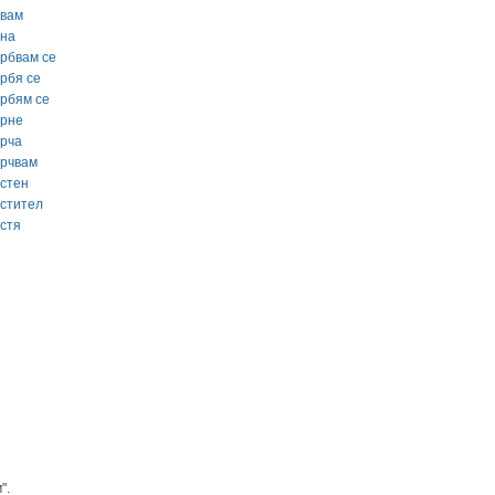
ъвам
ъна
ърбвам се
ърбя се
ърбям се
ърне
ърча
ърчвам
ъстен
ъстител
ъстя
".