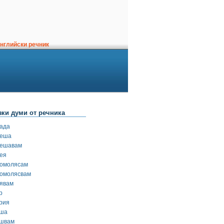
нглийски речник
зки думи от речника
рада
реша
решавам
рея
ромолясам
ромолясвам
рявам
р
урия
уша
ушвам