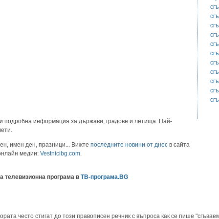
сг
сг
сг
сг
сг
сг
сг
сг
сг
сг
сг
и подробна информация за държави, градове и летища. Най-
лети.
ен, имен ден, празници... Вижте
последните новини от днес
в сайта
 онлайн медии:
Vestnicibg.com
.
а телевизионна програма в
ТВ-програма.BG
ората често стигат до този правописен речник с въпроса как се пише "сгъваем