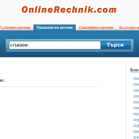
ълковен речник
Правописен речник
Синонимен речник
Българо-а
Бли
сг
но.
сг
сг
сг
сг
сг
сг
сгу
сг
сг
сг