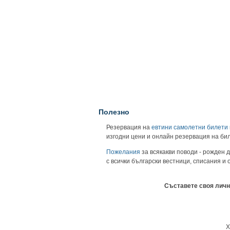
Полезно
Резервация на
евтини самолетни билети
изгодни цени и онлайн резервация на би
Пожелания
за всякакви поводи - рожден д
с всички български вестници, списания и
Съставете своя личн
Х