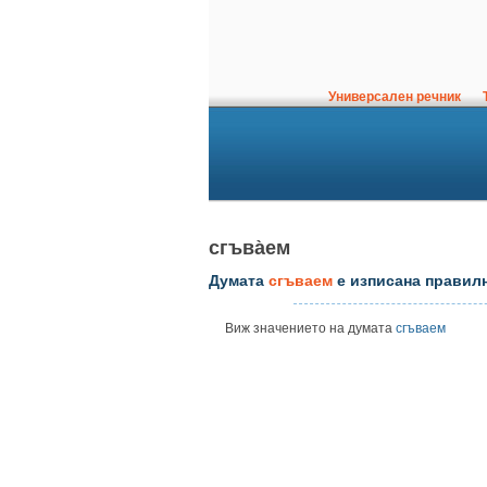
Универсален речник
Т
сгъва̀ем
Думата
сгъваем
е изписана правил
Виж значението на думата
сгъваем