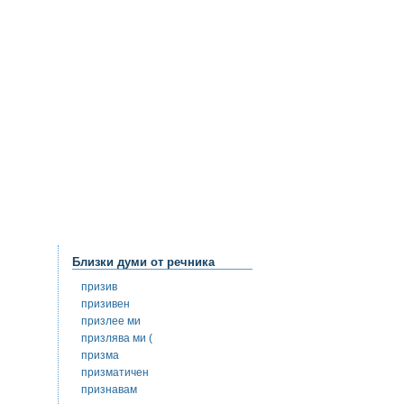
Близки думи от речника
призив
призивен
призлее ми
призлява ми (
призма
призматичен
признавам