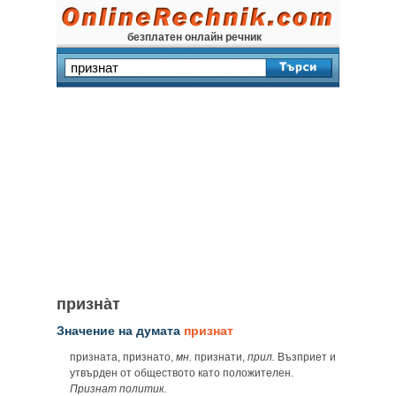
безплатен онлайн речник
призна̀т
Значение на думата
признат
призната, признато,
мн.
признати,
прил.
Възприет и
утвърден от обществото като положителен.
Признат политик.