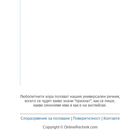
Любопитните хора ползват нашия универсален речник,
когато се чудят какво значи "признат", как се пише,
какви синоними има и как е на английски.
Споразумение за ползване
|
Поверителност
|
Контакти
Copyright © OnlineRechnik.com