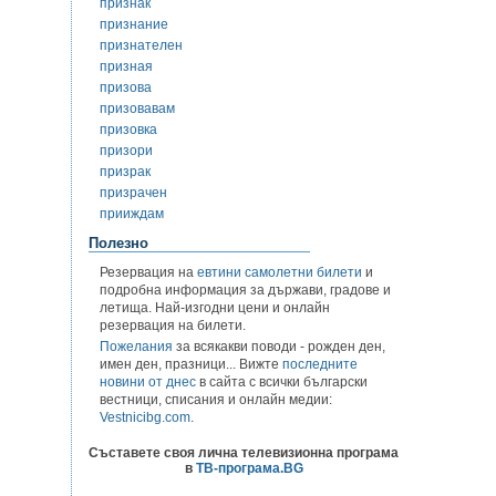
признак
признание
признателен
призная
призова
призовавам
призовка
призори
призрак
призрачен
прииждам
Полезно
Резервация на
евтини самолетни билети
и
подробна информация за държави, градове и
летища. Най-изгодни цени и онлайн
резервация на билети.
Пожелания
за всякакви поводи - рожден ден,
имен ден, празници... Вижте
последните
новини от днес
в сайта с всички български
вестници, списания и онлайн медии:
Vestnicibg.com
.
Съставете своя лична телевизионна програма
в
ТВ-програма.BG