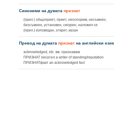
Синоними на думата
признат
(прил.) общоприет, приет, неоспорим, несъмнен,
безсъмнен, установен, сигурен, наложил се
(прил.) изповядан, открит, казан
Превод на думата
признат
на английски език
acknowledged, etc. вж. признавам
ПРИЗНАТ писател а writer of standing/reputation
ПРИЗНАТфакт an acknowledged fact