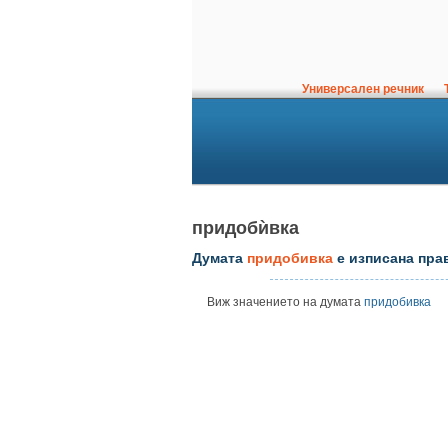
Универсален речник
Т
придобѝвка
Думата
придобивка
е изписана пра
Виж значението на думата
придобивка