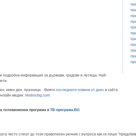
пр
пр
пр
пр
пр
пр
пр
пр
пр
пр
пр
и подробна информация за държави, градове и летища. Най-
лети.
ен, имен ден, празници... Вижте
последните новини от днес
в сайта
 онлайн медии:
Vestnicibg.com
.
а телевизионна програма в
ТВ-програма.BG
ата често стигат до този правописен речник с въпроса как се пише "придобив