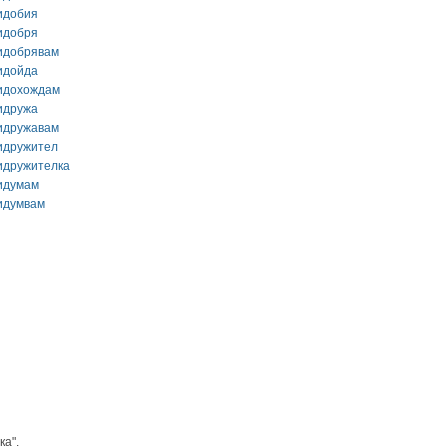
идобия
идобря
идобрявам
идойда
идохождам
идружа
идружавам
идружител
идружителка
идумам
идумвам
ка".