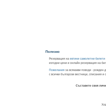
Полезно
Резервация на
евтини самолетни билети
изгодни цени и онлайн резервация на би
Пожелания
за всякакви поводи - рожден д
с всички български вестници, списания и
Съставете своя личн
Хор