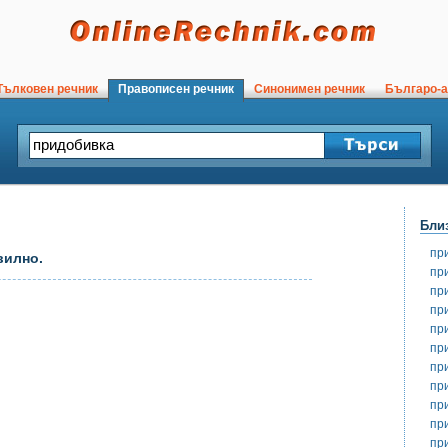
ълковен речник
Правописен речник
Синонимен речник
Българо-а
Бли
пр
вилно.
пр
пр
пр
пр
пр
пр
пр
пр
пр
пр