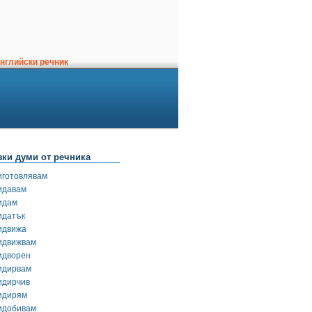
нглийски речник
зки думи от речника
иготовлявам
идавам
идам
идатък
идвижа
идвижвам
идворен
идирвам
идирчив
идирям
идобивам