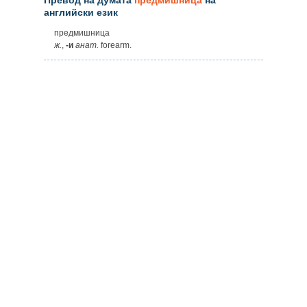
английски език
предмишница
ж.
,
-и
анат.
forearm.