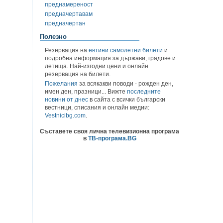
преднамереност
предначертавам
предначертан
Полезно
Резервация на
евтини самолетни билети
и
подробна информация за държави, градове и
летища. Най-изгодни цени и онлайн
резервация на билети.
Пожелания
за всякакви поводи - рожден ден,
имен ден, празници... Вижте
последните
новини от днес
в сайта с всички български
вестници, списания и онлайн медии:
Vestnicibg.com
.
Съставете своя лична телевизионна програма
в
ТВ-програма.BG