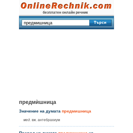
безплатен онлайн речник
предмѝшница
Значение на думата
предмишница
мед.
вж. антебрахиум
Превод на думата
предмишница
на