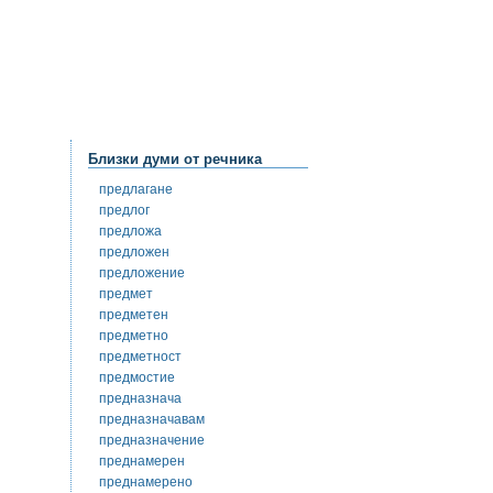
Близки думи от речника
предлагане
предлог
предложа
предложен
предложение
предмет
предметен
предметно
предметност
предмостие
предназнача
предназначавам
предназначение
преднамерен
преднамерено