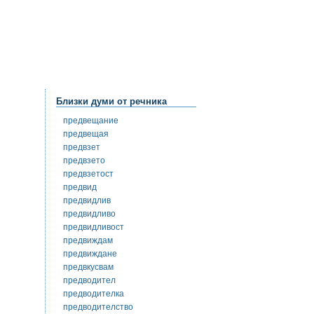
Близки думи от речника
предвещание
предвещая
предвзет
предвзето
предвзетост
предвид
предвидлив
предвидливо
предвидливост
предвиждам
предвиждане
предвкусвам
предводител
предводителка
предводителство