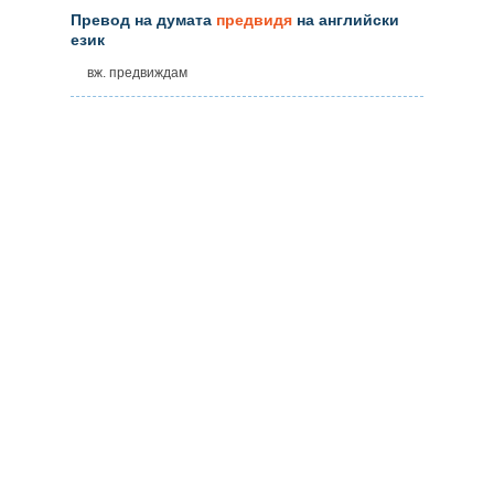
Превод на думата
предвидя
на английски
език
вж. предвиждам