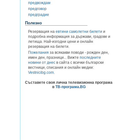
предвождам
предговор
предградие
Полезно
Резервация на
евтини самолетни билети
и
подробна информация за държави, градове и
летища. Най-изгодни цени и онлайн
резервация на билети.
Пожелания
за всякакви поводи - рожден ден,
имен ден, празници... Вижте
последните
новини от днес
в сайта с всички български
вестници, списания и онлайн медии:
Vestnicibg.com
.
Съставете своя лична телевизионна програма
в
ТВ-програма.BG