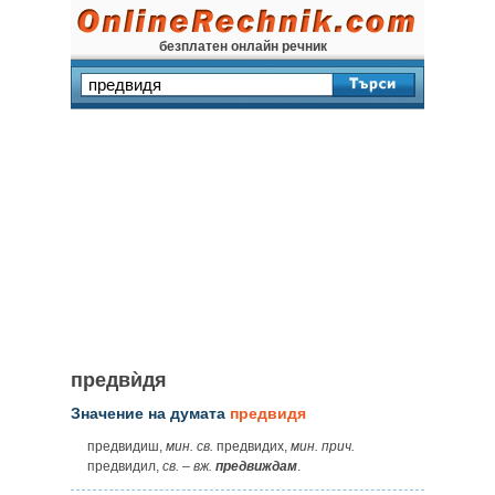
безплатен онлайн речник
предвѝдя
Значение на думата
предвидя
предвидиш,
мин.
св.
предвидих,
мин.
прич.
предвидил,
св.
–
вж.
предвиждам
.