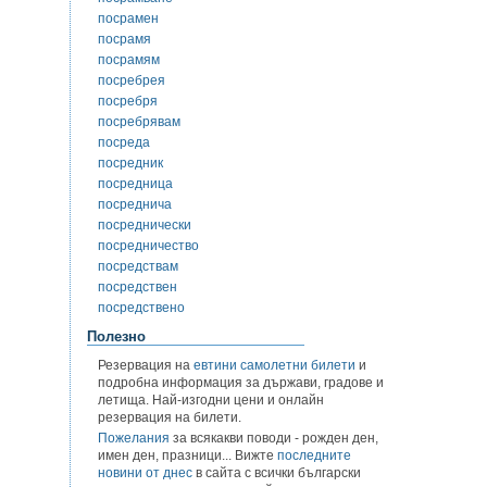
посрамен
посрамя
посрамям
посребрея
посребря
посребрявам
посреда
посредник
посредница
посреднича
посреднически
посредничество
посредствам
посредствен
посредствено
Полезно
Резервация на
евтини самолетни билети
и
подробна информация за държави, градове и
летища. Най-изгодни цени и онлайн
резервация на билети.
Пожелания
за всякакви поводи - рожден ден,
имен ден, празници... Вижте
последните
новини от днес
в сайта с всички български