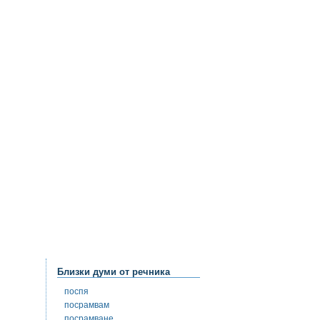
Близки думи от речника
поспя
посрамвам
посрамване