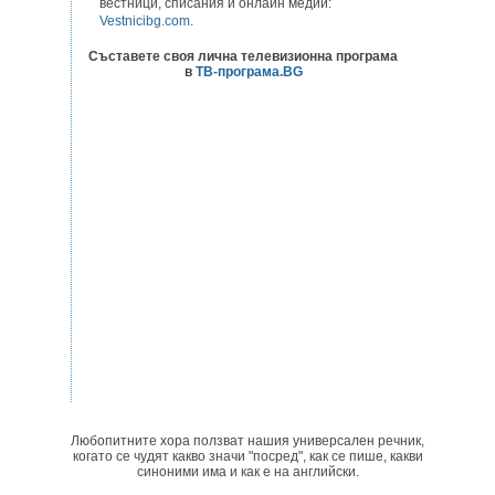
вестници, списания и онлайн медии:
Vestnicibg.com
.
Съставете своя лична телевизионна програма
в
ТВ-програма.BG
Любопитните хора ползват нашия универсален речник,
когато се чудят какво значи "посред", как се пише, какви
синоними има и как е на английски.