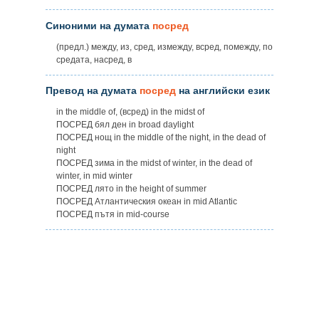
Синоними на думата
посред
(предл.) между, из, сред, измежду, всред, помежду, по
средата, насред, в
Превод на думата
посред
на английски език
in the middle of, (всред) in the midst of
ПОСРЕД бял ден in broad daylight
ПОСРЕД нощ in the middle of the night, in the dead of
night
ПОСРЕД зима in the midst of winter, in the dead of
winter, in mid winter
ПОСРЕД лято in the height of summer
ПОСРЕД Атлантическия океан in mid Atlantic
ПОСРЕД пътя in mid-course