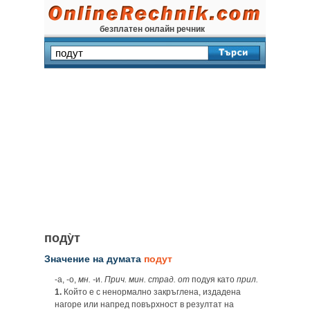
безплатен онлайн речник
поду̀т
Значение на думата
подут
‑а, ‑о,
мн. ‑
и.
Прич. мин. страд. от
подуя като
прил.
1.
Който е с ненормално закръглена, издадена
нагоре или напред повърхност в резултат на