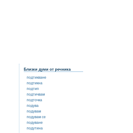
Близки думи от речника
подтикване
подтикна
подтип
подтичвам
подточка
подува
подувам
подувам се
подуване
подутина