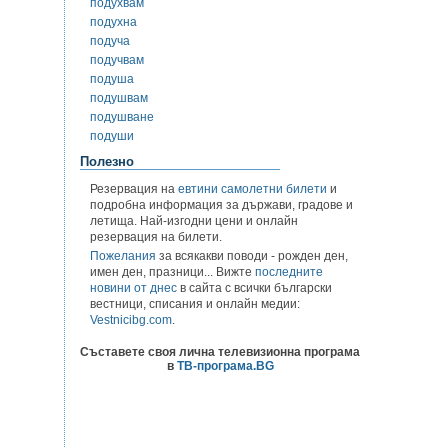
подухвам
подухна
подуча
подучвам
подуша
подушвам
подушване
подуши
Полезно
Резервация на
евтини самолетни билети
и
подробна информация за държави, градове и
летища. Най-изгодни цени и онлайн
резервация на билети.
Пожелания
за всякакви поводи - рожден ден,
имен ден, празници... Вижте
последните
новини от днес
в сайта с всички български
вестници, списания и онлайн медии:
Vestnicibg.com
.
Съставете своя лична телевизионна програма
в
ТВ-програма.BG