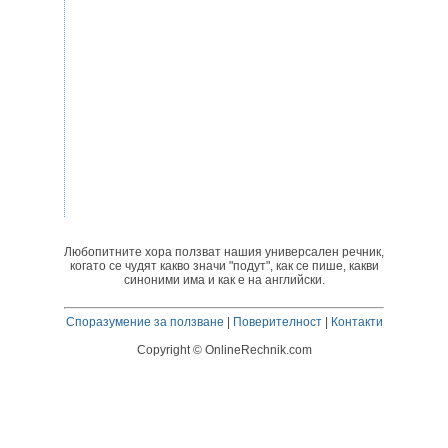
Любопитните хора ползват нашия универсален речник,
когато се чудят какво значи "подут", как се пише, какви
синоними има и как е на английски.
Споразумение за ползване
|
Поверителност
|
Контакти
Copyright © OnlineRechnik.com