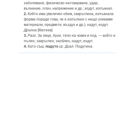
заболяване, физическо натоварване, удар,
вълнение, плач, напрежение и др.; издут, изпъкнал.
2.
Който има увеличен обем, закръглена, изпъкнала
форма поради това, че е изпълнен с нещо (някакви
материали, предмети, въздух и др.); надут, издут.
Дръпна
[Матеев]
3.
Разг
. За лице, бузи, тяло на човек и под. — който е
пълен, закръглен; заоблен, надут, издут.
4.
Като
същ.
подуто
ср.
Диал.
Подутина.