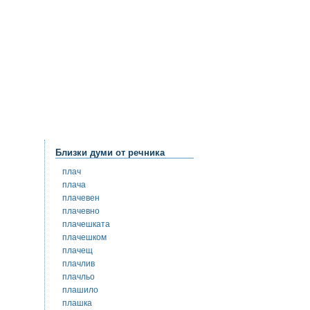
Близки думи от речника
плач
плача
плачевен
плачевно
плачешката
плачешком
плачещ
плачлив
плачльо
плашило
плашка