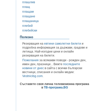
плашлив
плащ
плащам
плащане
плащаница
плебей
плебейски
Полезно
Резервация на
евтини самолетни билети
и
подробна информация за държави, градове и
летища. Най-изгодни цени и онлайн
резервация на билети.
Пожелания
за всякакви поводи - рожден ден,
имен ден, празници... Вижте
последните
новини от днес
в сайта с всички български
вестници, списания и онлайн медии:
Vestnicibg.com
.
Съставете своя лична телевизионна програма
в
ТВ-програма.BG