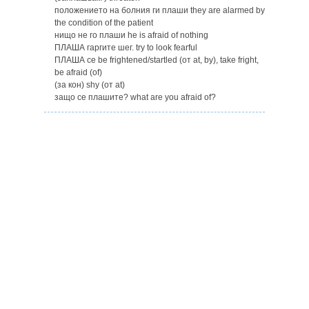
положението на болния ги плаши they are alarmed by
the condition of the patient
нищо не го плаши he is afraid of nothing
ПЛАША гаргите шег. try to look fearful
ПЛАША ce be frightened/startled (от at, by), take fright,
be afraid (of)
(за кон) shy (от at)
защо се плашите? what are you afraid of?