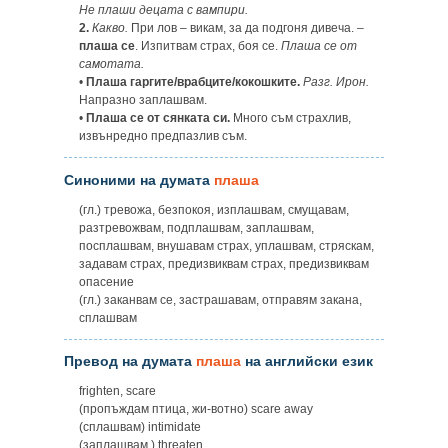
Не плаши децата с вампири.
2.
Какво.
При лов – викам, за да подгоня дивеча. –
плаша се
. Изпитвам страх, боя се.
Плаша се от
самотата.
•
Плаша гаргите/врабците/кокошките.
Разг.
Ирон.
Напразно заплашвам.
•
Плаша се от сянката си.
Много съм страхлив,
извънредно предпазлив съм.
Синоними на думата
плаша
(гл.) тревожа, безпокоя, изплашвам, смущавам,
разтревожвам, подплашвам, заплашвам,
посплашвам, внушавам страх, уплашвам, стряскам,
задавам страх, предизвиквам страх, предизвиквам
опасение
(гл.) заканвам се, застрашавам, отправям закана,
сплашвам
Превод на думата
плаша
на английски език
frighten, scare
(пропъждам птица, жи-вотно) scare away
(сплашвам) intimidate
(заплашвам ) threaten