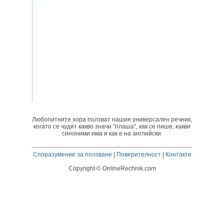
Любопитните хора ползват нашия универсален речник,
когато се чудят какво значи "плаша", как се пише, какви
синоними има и как е на английски.
Споразумение за ползване
|
Поверителност
|
Контакти
Copyright © OnlineRechnik.com