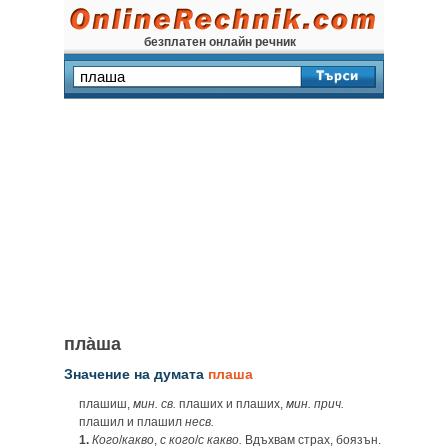
безплатен онлайн речник
пла̀ша
Значение на думата
плаша
плашиш,
мин.
св.
плаших и плаших,
мин.
прич.
плашил и плашил
несв.
1.
Кого
/
какво
,
с кого
/
с какво.
Вдъхвам страх, боязън.