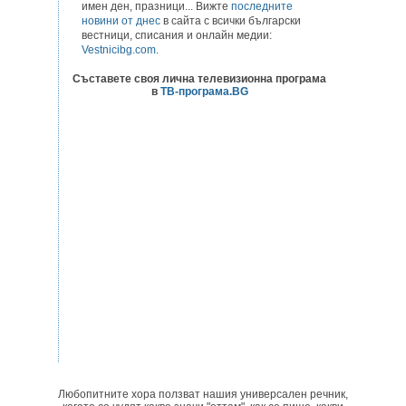
имен ден, празници... Вижте
последните
новини от днес
в сайта с всички български
вестници, списания и онлайн медии:
Vestnicibg.com
.
Съставете своя лична телевизионна програма
в
ТВ-програма.BG
Любопитните хора ползват нашия универсален речник,