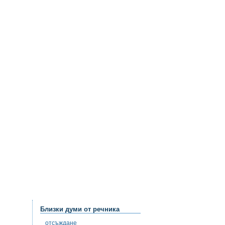
Близки думи от речника
отсъждане