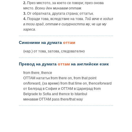
2.
През мястото, за което се говори; през онова
място.
Всеки ден минавам оттам.
3.
От обратната, другата страна; оттатък.
4.
Поради това, вследствие на това.
Той вече е ходил
в този град
,
оттам е сигурността му
,
че ще му
хареса.
Синоними на думата
оттам
(нар.) от това, затова, следователно
Превод на думата
оттам
на английски език
from there, thence
ОТТАМ нататък from there on, from that point
on/forward, (за време) from that time on, thenceforward
от Белград в София и ОТТАМ в Цариград from
Belgrade to Sofia and thence to Istanbul
минавам ОТТАМ pass there/that way