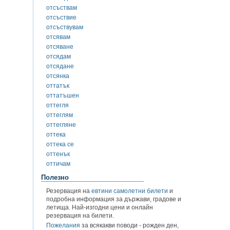
отсъствам
отсъствие
отсъствувам
отсявам
отсяване
отсядам
отсядане
отсянка
оттатък
оттатъшен
оттегля
оттеглям
оттегляне
оттека
оттека се
оттенък
оттичам
Полезно
Резервация на
евтини самолетни билети
и
подробна информация за държави, градове и
летища. Най-изгодни цени и онлайн
резервация на билети.
Пожелания
за всякакви поводи - рожден ден,