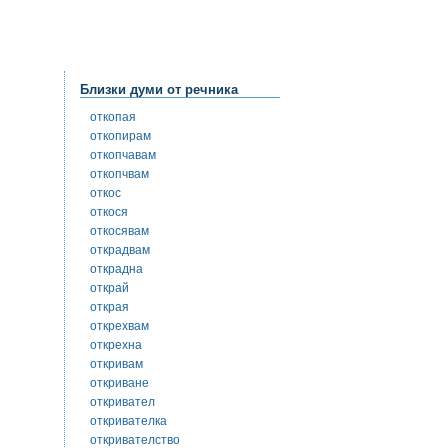
Близки думи от речника
откопая
откопирам
откопчавам
откопчвам
откос
откося
откосявам
открадвам
открадна
открай
открая
открехвам
открехна
откривам
откриване
откривател
откривателка
откривателство