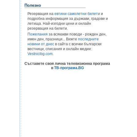
Полезно
Резервация на
евтини самолетни билети
и
подробна информация за държави, градове и
летища. Най-изгодни цени и онлайн
резервация на билети.
Пожелания
за всякакви поводи - рожден ден,
имен ден, празници... Вижте
последните
новини от днес
в сайта с всички български
вестници, списания и онлайн медии:
Vestnicibg.com
.
Съставете своя лична телевизионна програма
в
ТВ-програма.BG