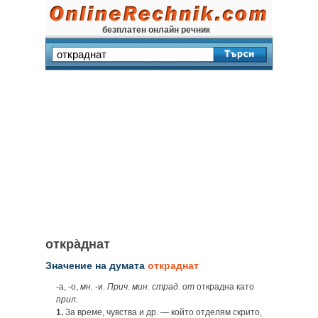
безплатен онлайн речник
откра̀днат
Значение на думата
откраднат
‑а, ‑о,
мн.
‑и.
Прич. мин. страд. от
открадна като
прил.
1.
За време, чувства и др. — който отделям скрито,