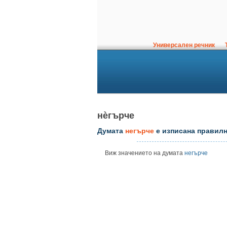
Универсален речник
Т
нѐгърче
Думата
негърче
е изписана правилн
Виж значението на думата
негърче