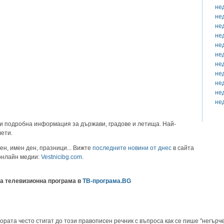
не
не
не
не
не
не
не
не
не
не
не
и подробна информация за държави, градове и летища. Най-
лети.
ен, имен ден, празници... Вижте
последните новини от днес
в сайта
 онлайн медии:
Vestnicibg.com
.
а телевизионна програма в
ТВ-програма.BG
ората често стигат до този правописен речник с въпроса как се пише "негърче