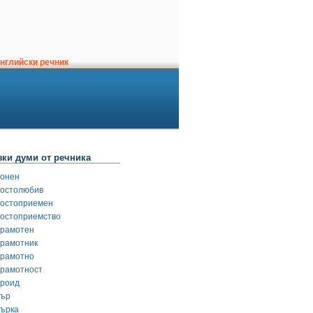
нглийски речник
зки думи от речника
гонен
гостолюбив
гостоприемен
гостоприемство
грамотен
грамотник
грамотно
грамотност
гроид
гър
гърка