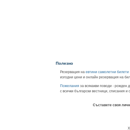
Полезно
Резервация на
евтини самолетни билети
изгодни цени и онлайн резервация на би
Пожелания
за всякакви поводи - рожден д
с всички български вестници, списания и
Съставете своя личн
Х