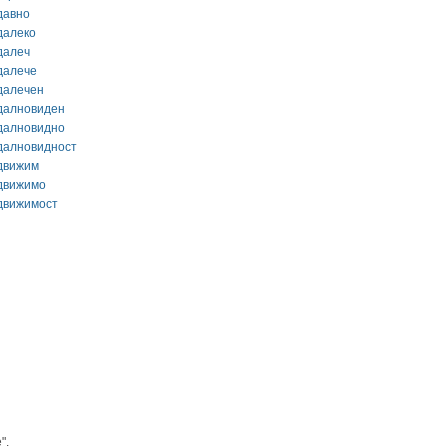
давно
далеко
далеч
далече
далечен
далновиден
далновидно
далновидност
движим
движимо
движимост
".