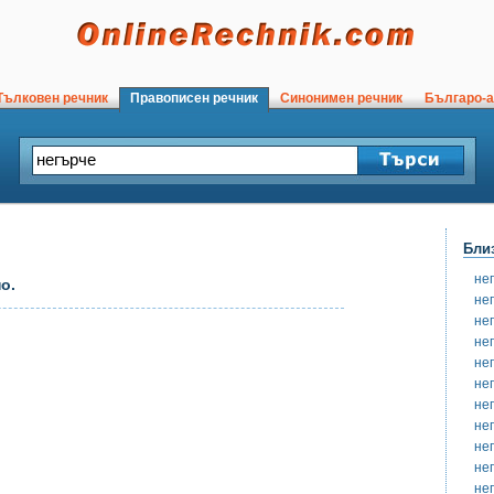
ълковен речник
Правописен речник
Синонимен речник
Българо-а
Бли
не
о.
не
не
не
не
не
не
не
не
не
не