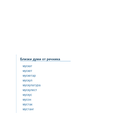
Близки думи от речника
мускат
мускет
мускетар
мускул
мускулатура
мускулест
мускус
мусон
мустак
мустанг