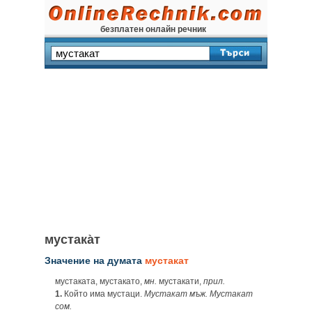
безплатен онлайн речник
мустака̀т
Значение на думата
мустакат
мустаката, мустакато,
мн.
мустакати,
прил.
1.
Който има мустаци.
Мустакат мъж. Мустакат
сом.