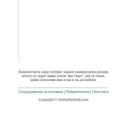
Любопитните хора ползват нашия универсален речник,
когато се чудят какво значи "мустакат", как се пише,
какви синоними има и как е на английски.
Споразумение за ползване
|
Поверителност
|
Контакти
Copyright © OnlineRechnik.com