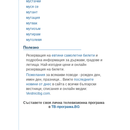
мустачки
муся се
мутант
мутация
мутвак
мутизъм
мутирам
мутолевя
Полезно
Резервация на
евтини самолетни билети
и
подробна информация за държави, градове и
летища. Най-изгодни цени и онлайн
резервация на билети.
Пожелания
за всякакви поводи - рожден ден,
имен ден, празници... Вижте
последните
новини от днес
в сайта с всички български
вестници, списания и онлайн медии:
Vestnicibg.com
.
Съставете своя лична телевизионна програма
в
ТВ-програма.BG