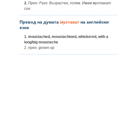
2.
Прен.
Разг.
Възрастен, голям.
Имам мустакат
син.
Превод на думата
мустакат
на английски
език
1.
moustached, moustachioed, whiskered, with a
long/big moustache
2. прен. grown-up