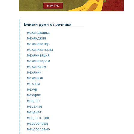
Близки думи от речника
механджийка
механджия
механизатор
механизаторка
механизация
механизирам
механизъм
механик
механика
мехлем
мехур
мехурче
мецана
мецанин
меценат
меценатство
мецосопран
мецосопрано