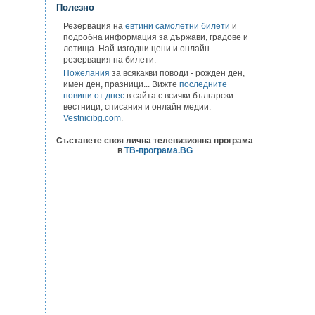
Полезно
Резервация на
евтини самолетни билети
и
подробна информация за държави, градове и
летища. Най-изгодни цени и онлайн
резервация на билети.
Пожелания
за всякакви поводи - рожден ден,
имен ден, празници... Вижте
последните
новини от днес
в сайта с всички български
вестници, списания и онлайн медии:
Vestnicibg.com
.
Съставете своя лична телевизионна програма
в
ТВ-програма.BG