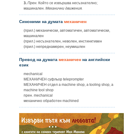
3.
Прен.
Който се извършва несъзнателно;
машинален.
Механични движения.
Синоними на думата
механичен
(прил.) механически, автоматичен, автоматически,
машинален
(прил.) несъзнателен, неволен, инстинктивен
(прил.) непреднамерен, неумишлен
Превод на думата
механичен
на английски
език
mechanical
МЕХАНИЧЕН суфльор teleprompter
МЕХАНИЧЕН отдел а machine shop, a tooling shop, a
machine tool shop
прен. mechanical
механично обработен machined