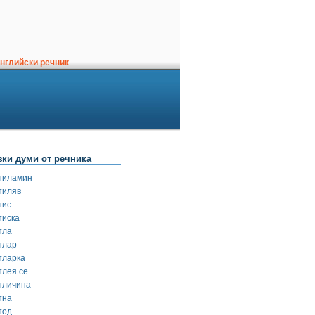
нглийски речник
зки думи от речника
тиламин
тиляв
тис
тиска
тла
тлар
тларка
тлея се
тличина
тна
тод