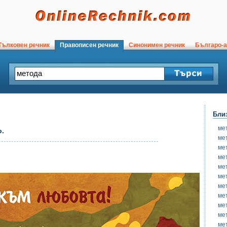
ълковен речник
Правописен речник
Синонимен речник
Българо-а
Бли
ме
о.
ме
ме
ме
ме
ме
ме
ме
ме
ме
ме