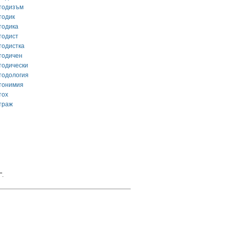
тодизъм
тодик
тодика
тодист
тодистка
тодичен
тодически
тодология
тонимия
тох
траж
".