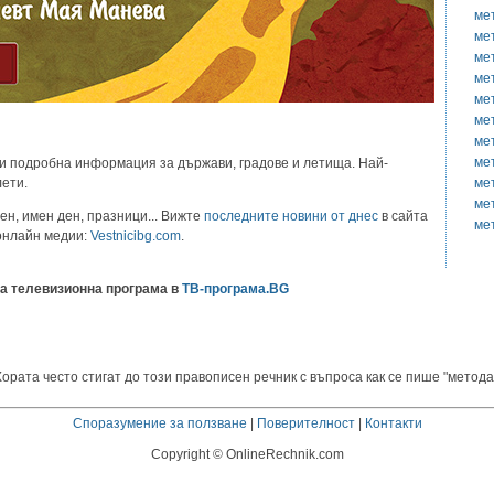
ме
ме
ме
ме
ме
ме
ме
ме
и подробна информация за държави, градове и летища. Най-
ме
лети.
ме
ен, имен ден, празници... Вижте
последните новини от днес
в сайта
ме
 онлайн медии:
Vestnicibg.com
.
а телевизионна програма в
ТВ-програма.BG
ората често стигат до този правописен речник с въпроса как се пише "метода
Споразумение за ползване
|
Поверителност
|
Контакти
Copyright © OnlineRechnik.com