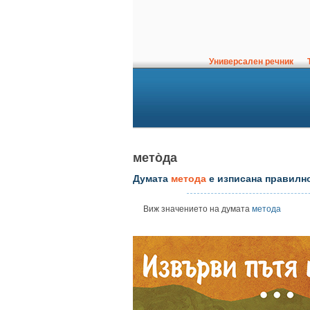
Универсален речник
Т
мето̀да
Думата
метода
е изписана правилн
Виж значението на думата
метода