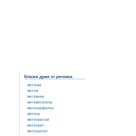
Близки думи от речника
метачка
метеж
метежник
метемпсихоза
метенцефалон
метеор
метеоризъм
метеорит
метеоролог