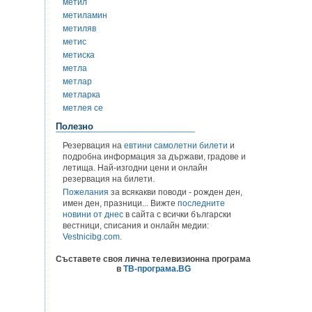
метил
метиламин
метиляв
метис
метиска
метла
метлар
метларка
метлея се
Полезно
Резервация на
евтини самолетни билети
и
подробна информация за държави, градове и
летища. Най-изгодни цени и онлайн
резервация на билети.
Пожелания
за всякакви поводи - рожден ден,
имен ден, празници... Вижте
последните
новини от днес
в сайта с всички български
вестници, списания и онлайн медии:
Vestnicibg.com
.
Съставете своя лична телевизионна програма
в
ТВ-програма.BG