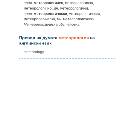
прил.
метеорологичен
, метеорологична,
метеорологично,
мн.
метеорологични.
прил.
метеорологически
, метеорологическа,
метеорологическо,
мн.
метеорологически.
Метеорологическа обстановка.
Превод на думата
метеорология
на
английски език
meteorology