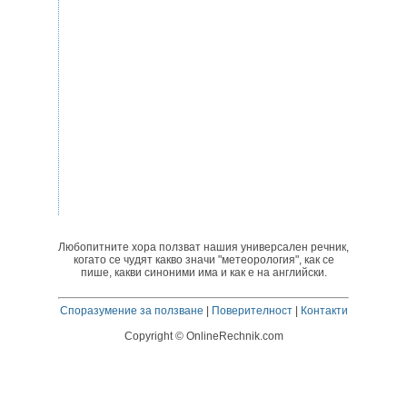
Любопитните хора ползват нашия универсален речник,
когато се чудят какво значи "метеорология", как се
пише, какви синоними има и как е на английски.
Споразумение за ползване
|
Поверителност
|
Контакти
Copyright © OnlineRechnik.com