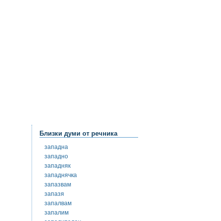
Близки думи от речника
западна
западно
западняк
западнячка
запазвам
запазя
запалвам
запалим