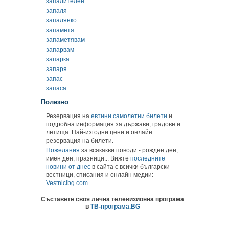
запалителен
запаля
запалянко
запаметя
запаметявам
запарвам
запарка
запаря
запас
запаса
Полезно
Резервация на
евтини самолетни билети
и
подробна информация за държави, градове и
летища. Най-изгодни цени и онлайн
резервация на билети.
Пожелания
за всякакви поводи - рожден ден,
имен ден, празници... Вижте
последните
новини от днес
в сайта с всички български
вестници, списания и онлайн медии:
Vestnicibg.com
.
Съставете своя лична телевизионна програма
в
ТВ-програма.BG