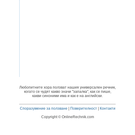
Любопитните хора ползват нашия универсален речник,
когато се чудят какво значи "запалка", как се пише,
какви синоними има и как е на английски.
Споразумение за ползване
|
Поверителност
|
Контакти
Copyright © OnlineRechnik.com