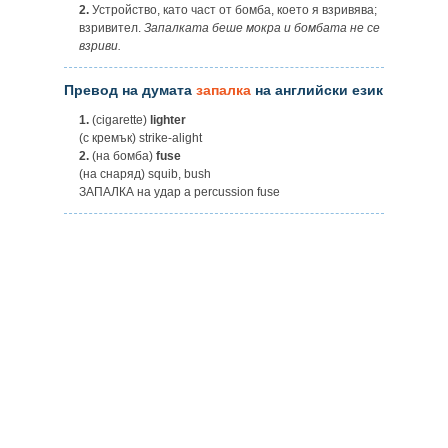
2.
Устройство, като част от бомба, което я взривява;
взривител.
Запалката беше мокра и бомбата не се
взриви.
Превод на думата
запалка
на английски език
1.
(cigarette)
lighter
(с кремък) strike-alight
2.
(на бомба)
fuse
(на снаряд) squib, bush
ЗАПАЛКА на удар a percussion fuse