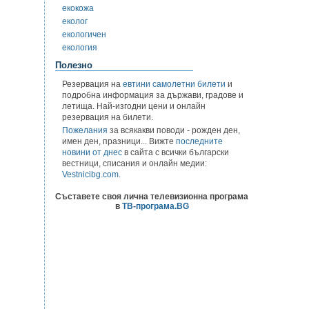
екокожа
еколог
екологичен
екология
Полезно
Резервация на
евтини самолетни билети
и
подробна информация за държави, градове и
летища. Най-изгодни цени и онлайн
резервация на билети.
Пожелания
за всякакви поводи - рожден ден,
имен ден, празници... Вижте
последните
новини от днес
в сайта с всички български
вестници, списания и онлайн медии:
Vestnicibg.com
.
Съставете своя лична телевизионна програма
в
ТВ-програма.BG