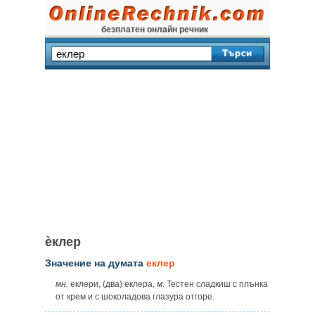
безплатен онлайн речник
ѐклер
Значение на думата
еклер
мн.
еклери, (два) еклера,
м.
Тестен сладкиш с плънка
от крем и с шоколадова глазура отгоре.