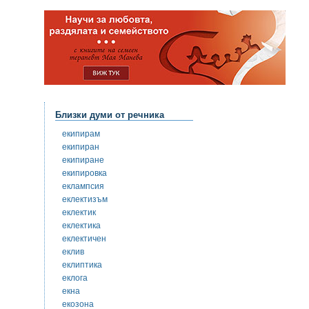
Близки думи от речника
екипирам
екипиран
екипиране
екипировка
еклампсия
еклектизъм
еклектик
еклектика
еклектичен
еклив
еклиптика
еклога
екна
екозона