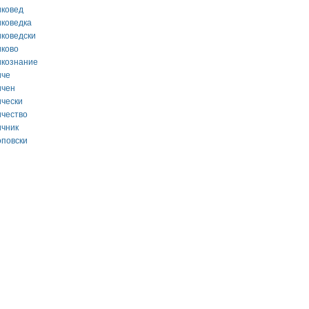
иковед
иковедка
иковедски
иково
икознание
иче
ичен
ически
ичество
ичник
оповски