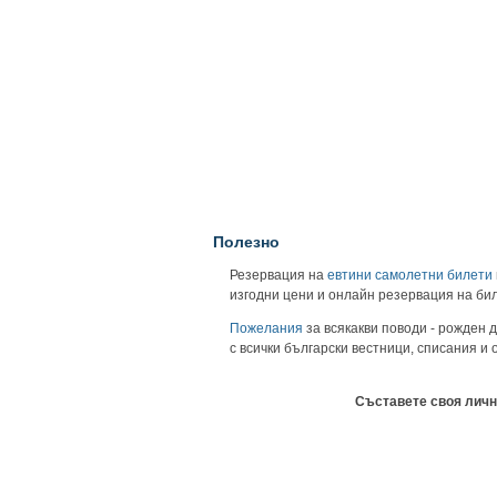
Полезно
Резервация на
евтини самолетни билети
изгодни цени и онлайн резервация на би
Пожелания
за всякакви поводи - рожден д
с всички български вестници, списания и
Съставете своя личн