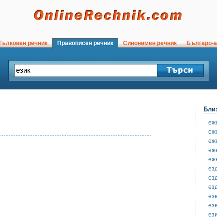
ълковен речник
Правописен речник
Синонимен речник
Българо-а
Бли
еж
еж
еж
еж
еж
ез
ез
ез
ез
ез
ез