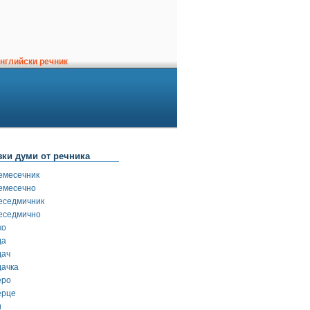
нглийски речник
зки думи от речника
емесечник
емесечно
еседмичник
еседмично
ко
да
дач
дачка
еро
ерце
и