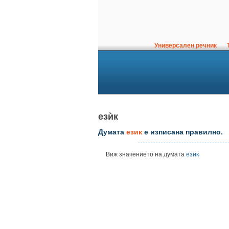
Универсален речник
Т
езѝк
Думата
език
е изписана правилно.
Виж значението на думата
език