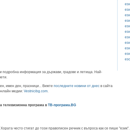
ез
ез
ез
ез
ез
ез
ез
ез
ез
ез
ез
и подробна информация за държави, градове и летища. Най-
лети.
ен, имен ден, празници... Вижте
последните новини от днес
в сайта
 онлайн медии:
Vestnicibg.com
.
а телевизионна програма в
ТВ-програма.BG
Хората често стигат до този правописен речник с въпроса как се пише "език".