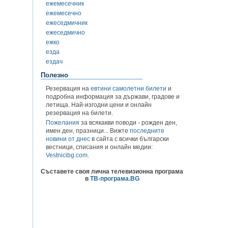
ежемесечник
ежемесечно
ежеседмичник
ежеседмично
ежко
езда
ездач
Полезно
Резервация на
евтини самолетни билети
и
подробна информация за държави, градове и
летища. Най-изгодни цени и онлайн
резервация на билети.
Пожелания
за всякакви поводи - рожден ден,
имен ден, празници... Вижте
последните
новини от днес
в сайта с всички български
вестници, списания и онлайн медии:
Vestnicibg.com
.
Съставете своя лична телевизионна програма
в
ТВ-програма.BG