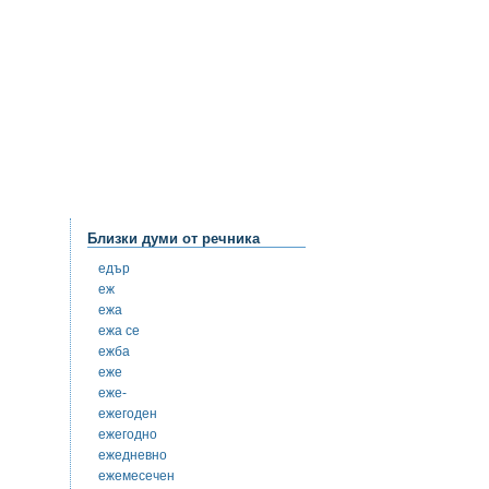
Близки думи от речника
едър
еж
ежа
ежа се
ежба
еже
еже-
ежегоден
ежегодно
ежедневно
ежемесечен