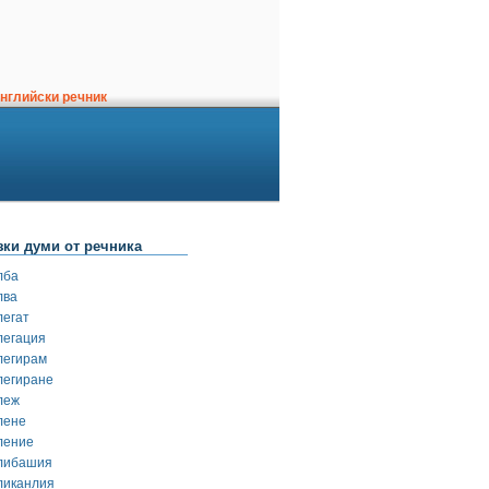
нглийски речник
зки думи от речника
лба
лва
легат
легация
легирам
легиране
леж
лене
ление
либашия
ликанлия