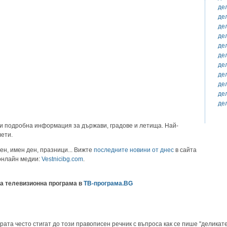
де
де
де
де
де
де
де
де
де
де
де
и подробна информация за държави, градове и летища. Най-
лети.
ен, имен ден, празници... Вижте
последните новини от днес
в сайта
 онлайн медии:
Vestnicibg.com
.
а телевизионна програма в
ТВ-програма.BG
рата често стигат до този правописен речник с въпроса как се пише "деликате