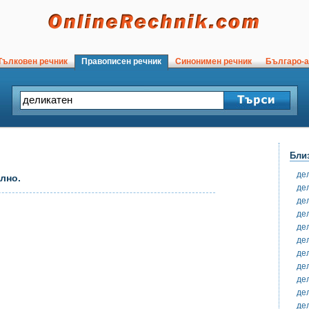
ълковен речник
Правописен речник
Синонимен речник
Българо-а
Бли
де
лно.
де
де
де
де
де
де
де
де
де
де