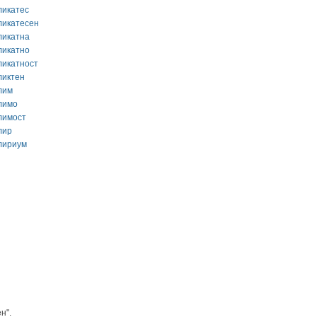
ликатес
ликатесен
ликатна
ликатно
ликатност
ликтен
лим
лимо
лимост
лир
лириум
н".