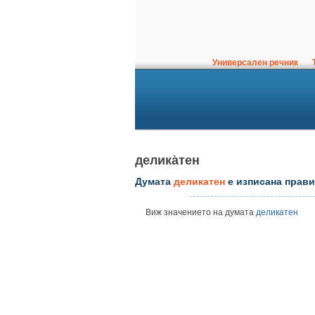
Универсален речник
Т
делика̀тен
Думата
деликатен
е изписана прави
Виж значението на думата
деликатен