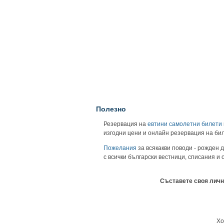
Полезно
Резервация на
евтини самолетни билети
изгодни цени и онлайн резервация на би
Пожелания
за всякакви поводи - рожден д
с всички български вестници, списания и
Съставете своя личн
Хо