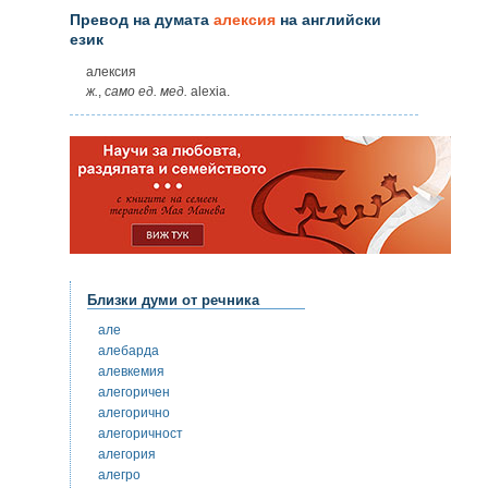
Превод на думата
алексия
на английски
език
алексия
ж.
,
само
ед.
мед.
alexia.
Близки думи от речника
але
алебарда
алевкемия
алегоричен
алегорично
алегоричност
алегория
алегро