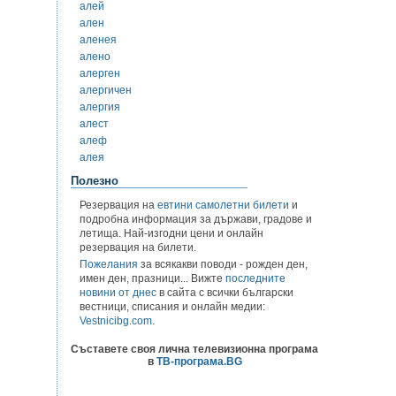
алей
ален
аленея
алено
алерген
алергичен
алергия
алест
алеф
алея
Полезно
Резервация на
евтини самолетни билети
и
подробна информация за държави, градове и
летища. Най-изгодни цени и онлайн
резервация на билети.
Пожелания
за всякакви поводи - рожден ден,
имен ден, празници... Вижте
последните
новини от днес
в сайта с всички български
вестници, списания и онлайн медии:
Vestnicibg.com
.
Съставете своя лична телевизионна програма
в
ТВ-програма.BG