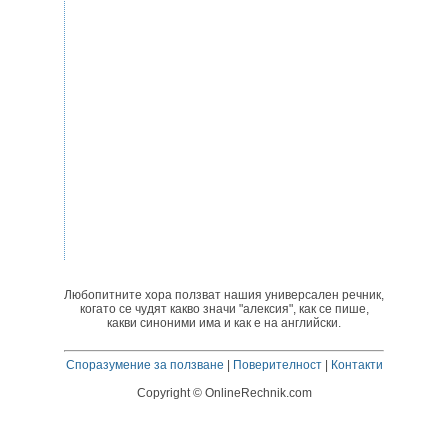
Любопитните хора ползват нашия универсален речник,
когато се чудят какво значи "алексия", как се пише,
какви синоними има и как е на английски.
Споразумение за ползване
|
Поверителност
|
Контакти
Copyright © OnlineRechnik.com